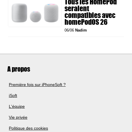
Tous les HomePod
seraient
compatibles avec
homePodOS 26
06/06
Nadim
A propos
Première fois sur iPhoneSoft ?
iSoft
L'équipe
Vie privée
Politique des cookies