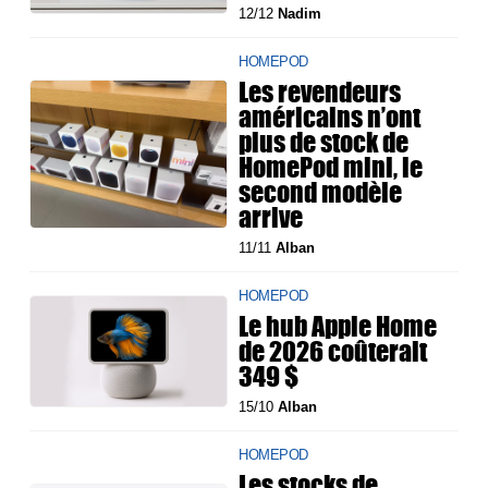
12/12
Nadim
HOMEPOD
Les revendeurs
américains n’ont
plus de stock de
HomePod mini, le
second modèle
arrive
11/11
Alban
HOMEPOD
Le hub Apple Home
de 2026 coûterait
349 $
15/10
Alban
HOMEPOD
Les stocks de