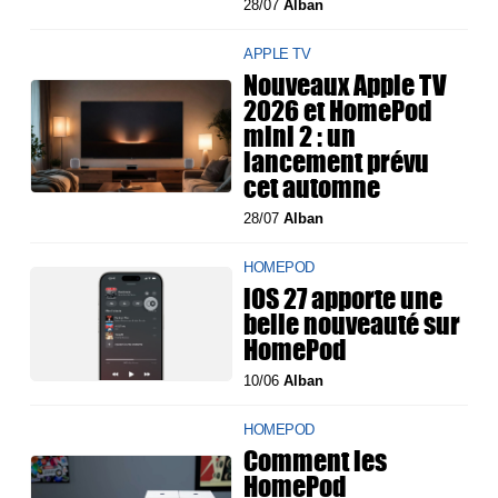
28/07
Alban
APPLE TV
Nouveaux Apple TV
2026 et HomePod
mini 2 : un
lancement prévu
cet automne
28/07
Alban
HOMEPOD
iOS 27 apporte une
belle nouveauté sur
HomePod
10/06
Alban
HOMEPOD
Comment les
HomePod