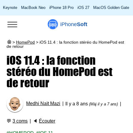
Keynote
MacBook Neo
iPhone 18 Pro
iOS 27
MacOS Golden Gate
iPhone
Soft
>
HomePod
>
iOS 11.4 : la fonction stéréo du HomePod est
de retour
iOS 11.4 : la fonction
stéréo du HomePod est
de retour
Medhi Naït Mazi
Il y a 8 ans
(Màj il y a 7 ans)
💬
3 coms
🔈
Écouter