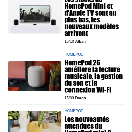
HomePod Mini et
d'Apple TV sont au
plus bas, les
nouveaux modèles
arrivent
15/10
Alban
HOMEPOD
HomePod 26
améliore la lecture
musicale, la gestion
du son et la
connexion Wi‑Fi
15/09
Dargo
HOMEPOD
Les nouveautés
attendues du