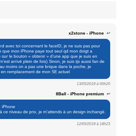
x2stone - iPhone
↩
ord avec toi concernant le faceID, je ne suis pas pour
vie que mon iPhone paye tout seul qd mon doigt a
sur le bouton « obtenir » d’une app que je suis en
’est arrivé plein de fois) Sinon, je suis tjs aussi fan de
, au moins on a pas une brique dans la poche, je
nt en remplacement de mon SE actuel
13/05/2018 à
00h20
8Ball - iPhone premium
↩
- iPhone
 à ce niveau de prix, je m'attends à un design inchangé.
12/05/2018 à
18h23