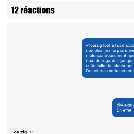
12 réactions
@ourzig tout à fait d’acc
non plus, je n’ai pas en
malencontreusement ripé 
train de regarder (ce qui m
cette taille de téléphone
l’achèterais certaineme
@Alexis 
En effet,
ourzig
↩