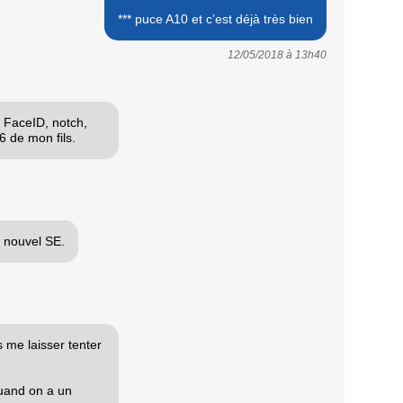
*** puce A10 et c’est déjà très bien
12/05/2018 à
13h40
, FaceID, notch,
6 de mon fils.
e nouvel SE.
 me laisser tenter
quand on a un