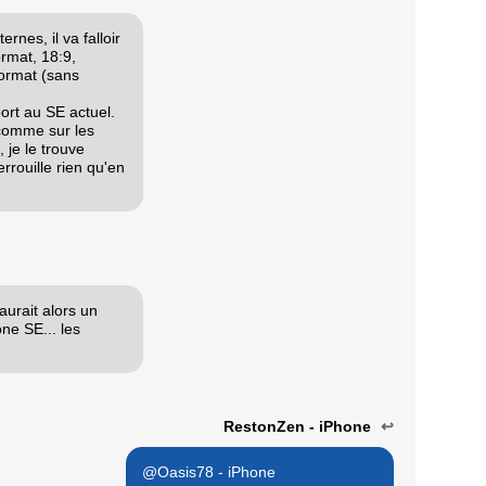
nes, il va falloir
ormat, 18:9,
format (sans
port au SE actuel.
 comme sur les
 je le trouve
rouille rien qu'en
aurait alors un
ne SE... les
RestonZen - iPhone
↩
@Oasis78 - iPhone