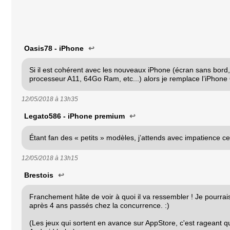
Oasis78 - iPhone
↩
Si il est cohérent avec les nouveaux iPhone (écran sans bord
processeur A11, 64Go Ram, etc...) alors je remplace l’iPhone 
12/05/2018 à
13h35
Legato586 - iPhone premium
↩
Étant fan des « petits » modèles, j’attends avec impatience c
12/05/2018 à
13h15
Brestois
↩
Franchement hâte de voir à quoi il va ressembler ! Je pourrais
après 4 ans passés chez la concurrence. :)
(Les jeux qui sortent en avance sur AppStore, c'est rageant 