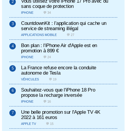
Vous utilisez votre iPhone 17 Pro avec ou
sans coque de protection
IPHONE
💬 34
CountdownKit : l’application qui cache un
service de streaming illégal
APPLICATIONS MOBILE
💬 27
Bon plan : l'iPhone Air d'Apple est en
promotion à 899 €
IPHONE
💬 24
La France refuse encore la conduite
autonome de Tesla
VÉHICULES
💬 19
Souhaitez-vous que l'iPhone 18 Pro
propose la recharge inversée
IPHONE
💬 16
Une belle promotion sur l'Apple TV 4K
2022 à 161 euros
APPLE TV
💬 15