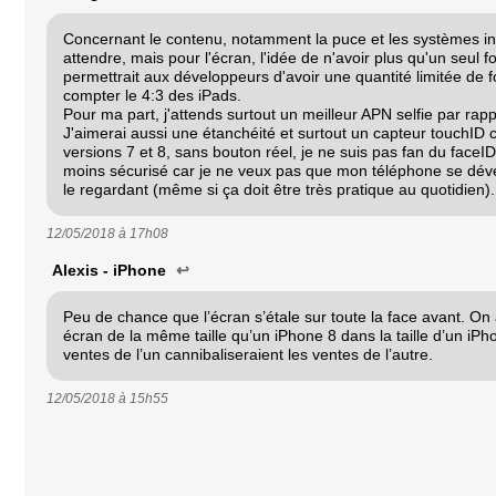
Concernant le contenu, notamment la puce et les systèmes inter
attendre, mais pour l'écran, l'idée de n'avoir plus qu'un seul f
permettrait aux développeurs d'avoir une quantité limitée de 
compter le 4:3 des iPads.
Pour ma part, j'attends surtout un meilleur APN selfie par rap
J'aimerai aussi une étanchéité et surtout un capteur touchID
versions 7 et 8, sans bouton réel, je ne suis pas fan du faceID,
moins sécurisé car je ne veux pas que mon téléphone se déver
le regardant (même si ça doit être très pratique au quotidien).
12/05/2018 à
17h08
Alexis - iPhone
↩
Peu de chance que l’écran s’étale sur toute la face avant. On 
écran de la même taille qu’un iPhone 8 dans la taille d’un iPho
ventes de l’un cannibaliseraient les ventes de l’autre.
12/05/2018 à
15h55