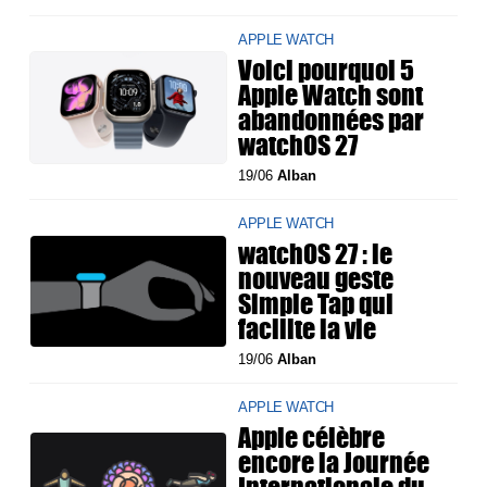
APPLE WATCH
Voici pourquoi 5
Apple Watch sont
abandonnées par
watchOS 27
19/06
Alban
APPLE WATCH
watchOS 27 : le
nouveau geste
Simple Tap qui
facilite la vie
19/06
Alban
APPLE WATCH
Apple célèbre
encore la Journée