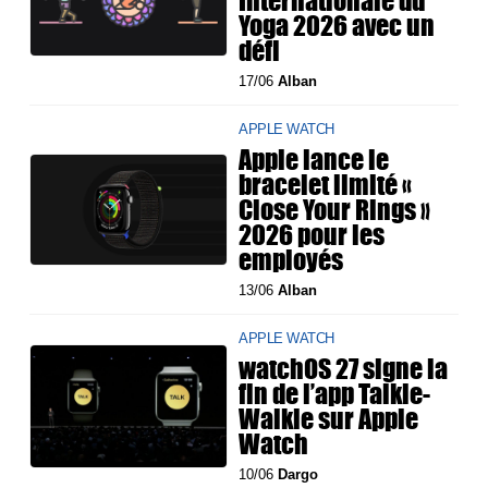
Internationale du
Yoga 2026 avec un
défi
17/06
Alban
APPLE WATCH
Apple lance le
bracelet limité «
Close Your Rings »
2026 pour les
employés
13/06
Alban
APPLE WATCH
watchOS 27 signe la
fin de l’app Talkie-
Walkie sur Apple
Watch
10/06
Dargo