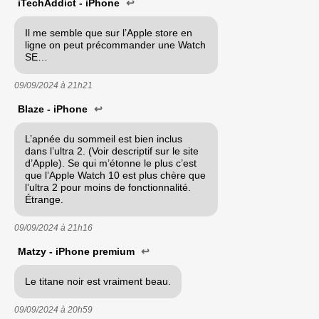
iTechAddict - iPhone
↩
Il me semble que sur l’Apple store en
ligne on peut précommander une Watch
SE…
09/09/2024 à
21h21
Blaze - iPhone
↩
L’apnée du sommeil est bien inclus
dans l’ultra 2. (Voir descriptif sur le site
d’Apple). Se qui m’étonne le plus c’est
que l’Apple Watch 10 est plus chère que
l’ultra 2 pour moins de fonctionnalité.
Étrange.
09/09/2024 à
21h16
Matzy - iPhone premium
↩
Le titane noir est vraiment beau.
09/09/2024 à
20h59