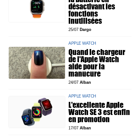
désactivant les
fonctions
inutilisées
25/07
Dargo
APPLE WATCH
Quand le chargeur
de l'Apple Watch
aide pour la
manucure
24/07
Alban
APPLE WATCH
L'excellente Apple
Watch SE 3 est enfin
en promotion
17/07
Alban