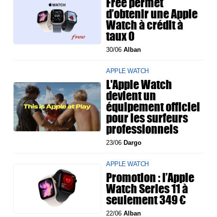
Free permet
d’obtenir une Apple
Watch à crédit à
taux 0
30/06
Alban
APPLE WATCH
L'Apple Watch
devient un
équipement officiel
pour les surfeurs
professionnels
23/06
Dargo
APPLE WATCH
Promotion : l’Apple
Watch Series 11 à
seulement 349 €
22/06
Alban