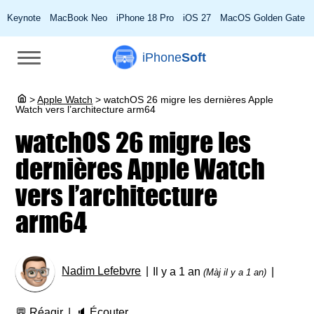
Keynote
MacBook Neo
iPhone 18 Pro
iOS 27
MacOS Golden Gate
iPhone
Soft
>
Apple Watch
>
watchOS 26 migre les dernières Apple
Watch vers l’architecture arm64
watchOS 26 migre les
dernières Apple Watch
vers l’architecture
arm64
Nadim Lefebvre
Il y a 1 an
(Màj il y a 1 an)
💬
Réagir
🔈
Écouter