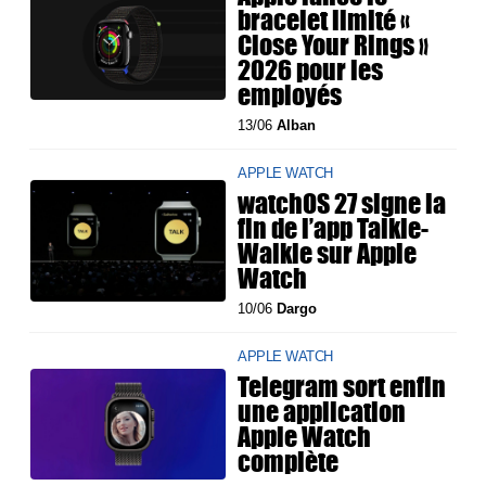
bracelet limité «
Close Your Rings »
2026 pour les
employés
13/06
Alban
APPLE WATCH
watchOS 27 signe la
fin de l’app Talkie-
Walkie sur Apple
Watch
10/06
Dargo
APPLE WATCH
Telegram sort enfin
une application
Apple Watch
complète