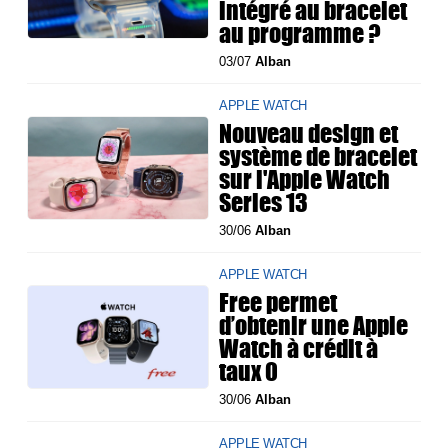
intégré au bracelet
au programme ?
03/07
Alban
APPLE WATCH
Nouveau design et
système de bracelet
sur l'Apple Watch
Series 13
30/06
Alban
APPLE WATCH
Free permet
d’obtenir une Apple
Watch à crédit à
taux 0
30/06
Alban
APPLE WATCH