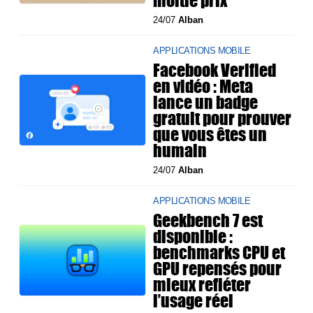
24/07
Alban
APPLICATIONS MOBILE
Facebook Verified
en vidéo : Meta
lance un badge
gratuit pour prouver
que vous êtes un
humain
24/07
Alban
APPLICATIONS MOBILE
Geekbench 7 est
disponible :
benchmarks CPU et
GPU repensés pour
mieux refléter
l’usage réel