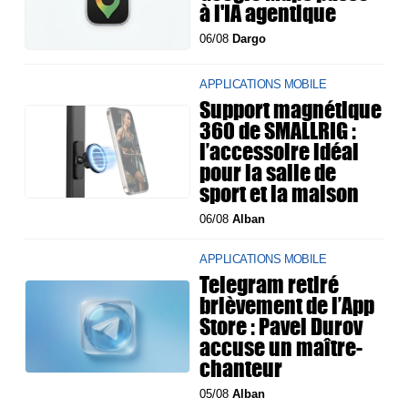
à l'IA agentique
06/08
Dargo
APPLICATIONS MOBILE
Support magnétique
360 de SMALLRIG :
l’accessoire idéal
pour la salle de
sport et la maison
06/08
Alban
APPLICATIONS MOBILE
Telegram retiré
brièvement de l’App
Store : Pavel Durov
accuse un maître-
chanteur
05/08
Alban