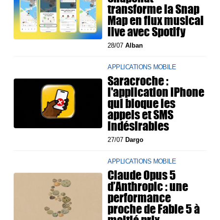
transforme la Snap
Map en flux musical
live avec Spotify
28/07
Alban
APPLICATIONS MOBILE
Saracroche :
l'application iPhone
qui bloque les
appels et SMS
indésirables
27/07
Dargo
APPLICATIONS MOBILE
Claude Opus 5
d’Anthropic : une
performance
proche de Fable 5 à
moitié prix