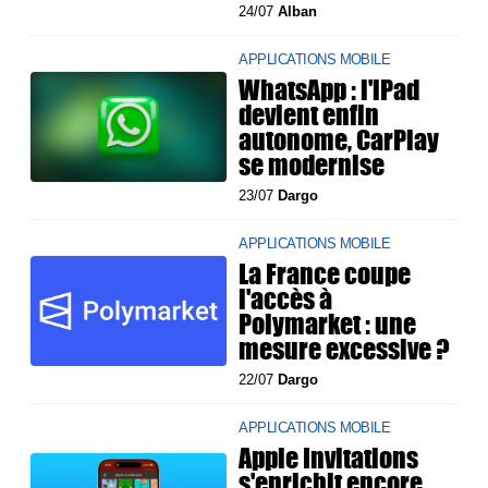
24/07
Alban
APPLICATIONS MOBILE
WhatsApp : l'iPad
devient enfin
autonome, CarPlay
se modernise
23/07
Dargo
APPLICATIONS MOBILE
La France coupe
l'accès à
Polymarket : une
mesure excessive ?
22/07
Dargo
APPLICATIONS MOBILE
Apple Invitations
s'enrichit encore,