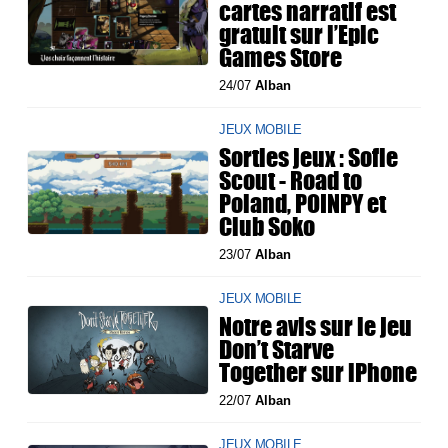
cartes narratif est
gratuit sur l’Epic
Games Store
24/07
Alban
JEUX MOBILE
Sorties jeux : Sofie
Scout - Road to
Poland, POINPY et
Club Soko
23/07
Alban
JEUX MOBILE
Notre avis sur le jeu
Don’t Starve
Together sur iPhone
22/07
Alban
JEUX MOBILE