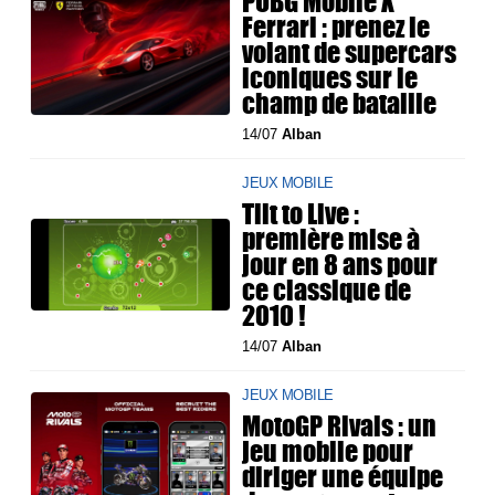
PUBG Mobile X
Ferrari : prenez le
volant de supercars
iconiques sur le
champ de bataille
14/07
Alban
JEUX MOBILE
Tilt to Live :
première mise à
jour en 8 ans pour
ce classique de
2010 !
14/07
Alban
JEUX MOBILE
MotoGP Rivals : un
jeu mobile pour
diriger une équipe