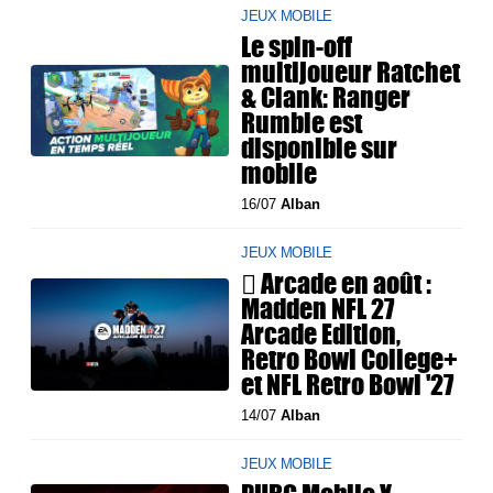
JEUX MOBILE
Le spin-off
multijoueur Ratchet
& Clank: Ranger
Rumble est
disponible sur
mobile
16/07
Alban
JEUX MOBILE
 Arcade en août :
Madden NFL 27
Arcade Edition,
Retro Bowl College+
et NFL Retro Bowl '27
14/07
Alban
JEUX MOBILE