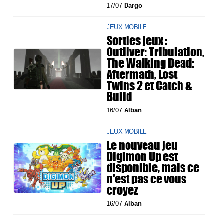
17/07
Dargo
JEUX MOBILE
Sorties jeux :
Outliver: Tribulation,
The Walking Dead:
Aftermath, Lost
Twins 2 et Catch &
Build
16/07
Alban
JEUX MOBILE
Le nouveau jeu
Digimon Up est
disponible, mais ce
n'est pas ce vous
croyez
16/07
Alban