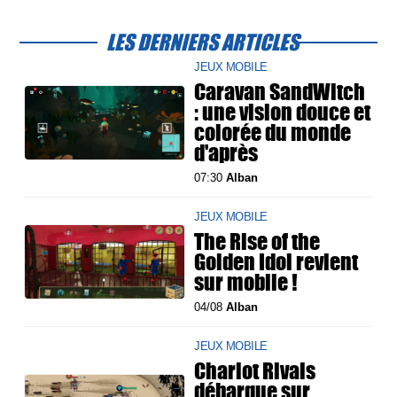
LES DERNIERS ARTICLES
JEUX MOBILE
Caravan SandWitch
: une vision douce et
colorée du monde
d'après
07:30
Alban
JEUX MOBILE
The Rise of the
Golden Idol revient
sur mobile !
04/08
Alban
JEUX MOBILE
Chariot Rivals
débarque sur