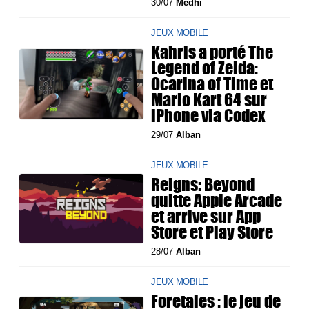
30/07
Medhi
JEUX MOBILE
Kahris a porté The
Legend of Zelda:
Ocarina of Time et
Mario Kart 64 sur
iPhone via Codex
29/07
Alban
JEUX MOBILE
Reigns: Beyond
quitte Apple Arcade
et arrive sur App
Store et Play Store
28/07
Alban
JEUX MOBILE
Foretales : le jeu de