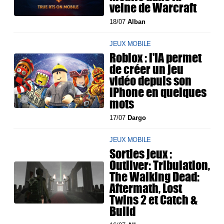
veine de Warcraft
18/07
Alban
JEUX MOBILE
Roblox : l'IA permet
de créer un jeu
vidéo depuis son
iPhone en quelques
mots
17/07
Dargo
JEUX MOBILE
Sorties jeux :
Outliver: Tribulation,
The Walking Dead:
Aftermath, Lost
Twins 2 et Catch &
Build