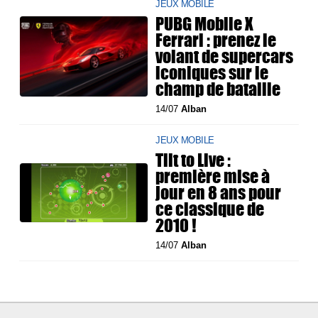
JEUX MOBILE
PUBG Mobile X
Ferrari : prenez le
volant de supercars
iconiques sur le
champ de bataille
14/07
Alban
JEUX MOBILE
Tilt to Live :
première mise à
jour en 8 ans pour
ce classique de
2010 !
14/07
Alban