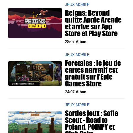
JEUX MOBILE
Reigns: Beyond
quitte Apple Arcade
et arrive sur App
Store et Play Store
28/07
Alban
JEUX MOBILE
Foretales : le jeu de
cartes narratif est
gratuit sur l’Epic
Games Store
24/07
Alban
JEUX MOBILE
Sorties jeux : Sofie
Scout - Road to
Poland, POINPY et