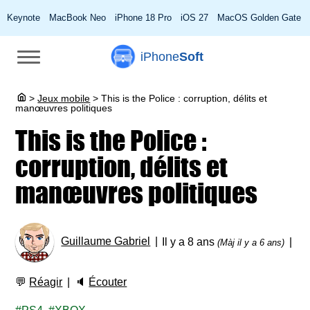
Keynote
MacBook Neo
iPhone 18 Pro
iOS 27
MacOS Golden Gate
iPhone
Soft
>
Jeux mobile
>
This is the Police : corruption, délits et
manœuvres politiques
This is the Police :
corruption, délits et
manœuvres politiques
Guillaume Gabriel
Il y a 8 ans
(Màj il y a 6 ans)
💬
Réagir
🔈
Écouter