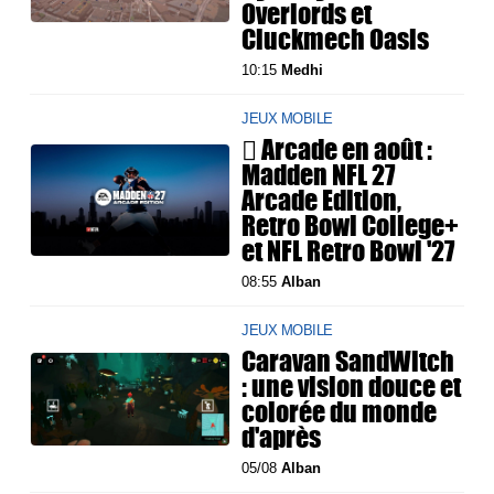
Overlords et
Cluckmech Oasis
10:15
Medhi
JEUX MOBILE
 Arcade en août :
Madden NFL 27
Arcade Edition,
Retro Bowl College+
et NFL Retro Bowl '27
08:55
Alban
JEUX MOBILE
Caravan SandWitch
: une vision douce et
colorée du monde
d'après
05/08
Alban