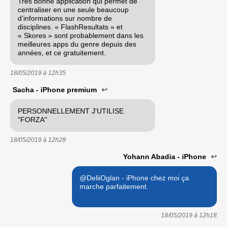
Très bonne application qui permet de
centraliser en une seule beaucoup
d’informations sur nombre de
disciplines. « FlashResultats » et
« Skores » sont probablement dans les
meilleures apps du genre depuis des
années, et ce gratuitement.
18/05/2019 à
12h35
Sacha - iPhone premium
↩
PERSONNELLEMENT J'UTILISE
"FORZA"
18/05/2019 à
12h28
Yohann Abadia - iPhone
↩
@DeliiOglan - iPhone chez moi ça
marche parfaitement.
18/05/2019 à
12h18