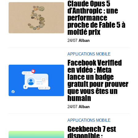
Claude Opus 5
d’Anthropic : une
performance
proche de Fable 5 à
moitié prix
24/07
Alban
APPLICATIONS MOBILE
Facebook Verified
en vidéo : Meta
lance un badge
gratuit pour prouver
que vous êtes un
humain
24/07
Alban
APPLICATIONS MOBILE
Geekbench 7 est
disponible :