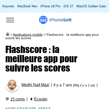
Keynote
MacBook Neo
iPhone 18 Pro
iOS 27
MacOS Golden Gate
iPhone
Soft
>
Applications mobile
>
Flashscore : la meilleure app pour
suivre les scores
Flashscore : la
meilleure app pour
suivre les scores
Medhi Naït Mazi
Il y a 7 ans
(Màj il y a 1 an)
💬
15 coms
🔈
Écouter