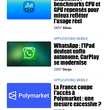
benchmarks CPU et
GPU repensés pour
mieux refléter
l’usage réel
24/07
Alban
APPLICATIONS MOBILE
WhatsApp : l'iPad
devient enfin
autonome, CarPlay
se modernise
23/07
Dargo
APPLICATIONS MOBILE
La France coupe
l'accès à
Polymarket : une
mesure excessive ?