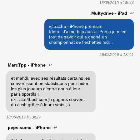
18/05/2019 à
18h44
Multydrive - iPad
↩
@Sacha - iPhone premium
Idem . J’aime bcp aussi . Perso je m’en
fout de savoir qui a gagné un
championnat de fléchettes mdr .
18/05/2019 à
18h11
MarcTpp - iPhone
↩
et mehdi, avec ses résultats certains les
convertissent en statistiques pour aider
les plus joueurs d’entre nous à leur
paris sportifs !
ex : stat4best.com je gagnes souvent
du cash grâce à leurs stats ;-)
18/05/2019 à
13h29
pepsisumo - iPhone
↩