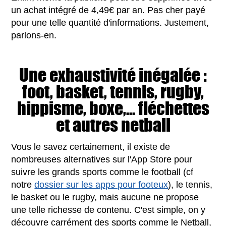
un achat intégré de 4,49€ par an. Pas cher payé
pour une telle quantité d'informations. Justement,
parlons-en.
Une exhaustivité inégalée :
foot, basket, tennis, rugby,
hippisme, boxe,... fléchettes
et autres netball
Vous le savez certainement, il existe de
nombreuses alternatives sur l'App Store pour
suivre les grands sports comme le football (cf
notre
dossier sur les apps pour footeux
), le tennis,
le basket ou le rugby, mais aucune ne propose
une telle richesse de contenu. C'est simple, on y
découvre carrément des sports comme le Netball,