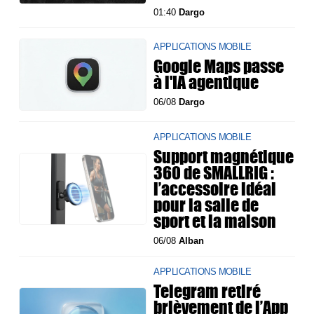
01:40
Dargo
APPLICATIONS MOBILE
Google Maps passe
à l'IA agentique
06/08
Dargo
APPLICATIONS MOBILE
Support magnétique
360 de SMALLRIG :
l’accessoire idéal
pour la salle de
sport et la maison
06/08
Alban
APPLICATIONS MOBILE
Telegram retiré
brièvement de l’App