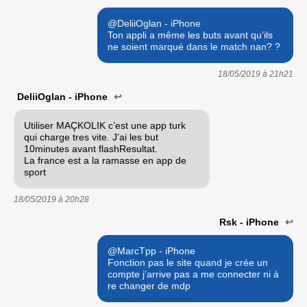
@DeliiOglan - iPhone
Ton appli a même les buts avant qu’ils
ne soient marqué dans le match nan? ?
18/05/2019 à
21h21
DeliiOglan - iPhone
↩
Utiliser MAÇKOLIK c’est une app turk
qui charge tres vite. J’ai les but
10minutes avant flashResultat.
La france est a la ramasse en app de
sport
18/05/2019 à
20h28
Rsk - iPhone
↩
@MarcTpp - iPhone
Fonction pas le site quand je crée un
compte j’arrive pas a me connecter ni à
re changer de mdp