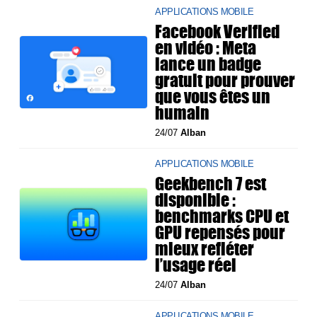
APPLICATIONS MOBILE
Facebook Verified
en vidéo : Meta
lance un badge
gratuit pour prouver
que vous êtes un
humain
24/07
Alban
APPLICATIONS MOBILE
Geekbench 7 est
disponible :
benchmarks CPU et
GPU repensés pour
mieux refléter
l’usage réel
24/07
Alban
APPLICATIONS MOBILE