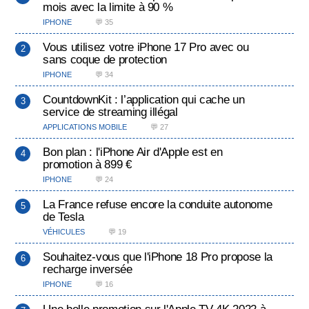
mois avec la limite à 90 %
IPHONE
💬 35
Vous utilisez votre iPhone 17 Pro avec ou
sans coque de protection
IPHONE
💬 34
CountdownKit : l’application qui cache un
service de streaming illégal
APPLICATIONS MOBILE
💬 27
Bon plan : l'iPhone Air d'Apple est en
promotion à 899 €
IPHONE
💬 24
La France refuse encore la conduite autonome
de Tesla
VÉHICULES
💬 19
Souhaitez-vous que l'iPhone 18 Pro propose la
recharge inversée
IPHONE
💬 16
Une belle promotion sur l'Apple TV 4K 2022 à