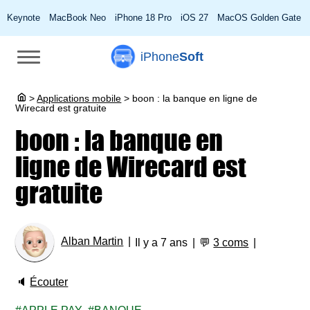
Keynote
MacBook Neo
iPhone 18 Pro
iOS 27
MacOS Golden Gate
iPhone
Soft
>
Applications mobile
>
boon : la banque en ligne de
Wirecard est gratuite
boon : la banque en
ligne de Wirecard est
gratuite
Alban Martin
Il y a 7 ans
💬
3 coms
🔈
Écouter