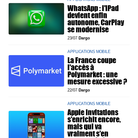
WhatsApp : l'iPad
devient enfin
autonome, CarPlay
se modernise
23/07
Dargo
APPLICATIONS MOBILE
La France coupe
l'accès à
Polymarket : une
mesure excessive ?
22/07
Dargo
APPLICATIONS MOBILE
Apple Invitations
s'enrichit encore,
mais qui va
vraiment s'en