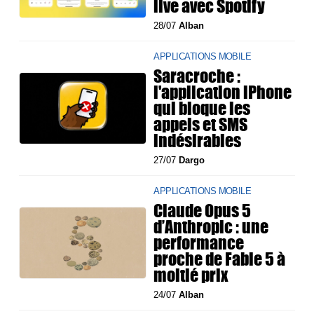
live avec Spotify
28/07
Alban
APPLICATIONS MOBILE
Saracroche :
l'application iPhone
qui bloque les
appels et SMS
indésirables
27/07
Dargo
APPLICATIONS MOBILE
Claude Opus 5
d’Anthropic : une
performance
proche de Fable 5 à
moitié prix
24/07
Alban