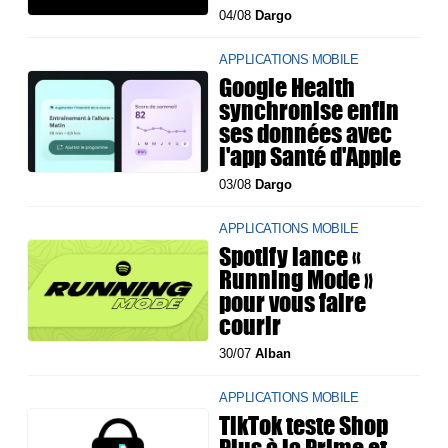
04/08
Dargo
APPLICATIONS MOBILE
Google Health
synchronise enfin
ses données avec
l'app Santé d'Apple
03/08
Dargo
APPLICATIONS MOBILE
Spotify lance «
Running Mode »
pour vous faire
courir
30/07
Alban
APPLICATIONS MOBILE
TikTok teste Shop
Plus à la Prime et