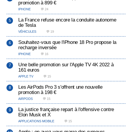
promotion à 899 €
IPHONE
💬 24
La France refuse encore la conduite autonome
de Tesla
VÉHICULES
💬 19
Souhaitez-vous que l'iPhone 18 Pro propose la
recharge inversée
IPHONE
💬 16
Une belle promotion sur l'Apple TV 4K 2022 à
161 euros
APPLE TV
💬 15
Les AirPods Pro 3 s'offrent une nouvelle
promotion à 198 €
AIRPODS
💬 15
La justice française repart à l'offensive contre
Elon Musk et X
APPLICATIONS MOBILE
💬 15
Apple : en avez-vous marre des rumeurs