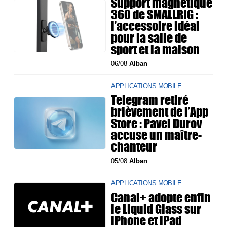
Support magnétique
360 de SMALLRIG :
l’accessoire idéal
pour la salle de
sport et la maison
06/08
Alban
APPLICATIONS MOBILE
Telegram retiré
brièvement de l’App
Store : Pavel Durov
accuse un maître-
chanteur
05/08
Alban
APPLICATIONS MOBILE
Canal+ adopte enfin
le Liquid Glass sur
iPhone et iPad