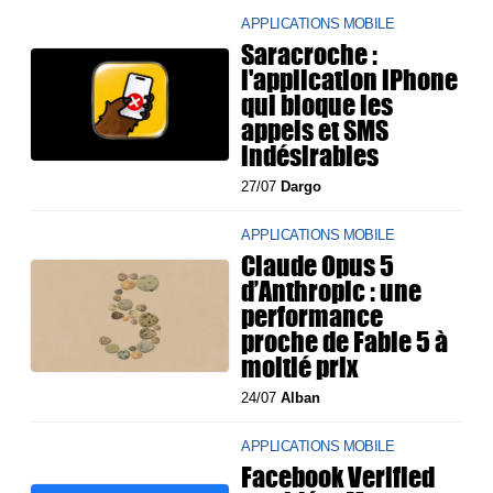
APPLICATIONS MOBILE
Saracroche :
l'application iPhone
qui bloque les
appels et SMS
indésirables
27/07
Dargo
APPLICATIONS MOBILE
Claude Opus 5
d’Anthropic : une
performance
proche de Fable 5 à
moitié prix
24/07
Alban
APPLICATIONS MOBILE
Facebook Verified