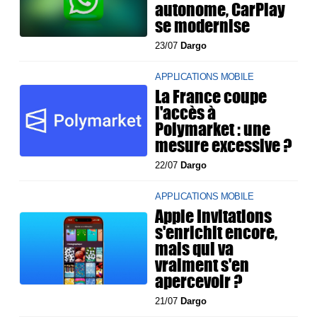
autonome, CarPlay
se modernise
23/07
Dargo
APPLICATIONS MOBILE
La France coupe
l'accès à
Polymarket : une
mesure excessive ?
22/07
Dargo
APPLICATIONS MOBILE
Apple Invitations
s'enrichit encore,
mais qui va
vraiment s'en
apercevoir ?
21/07
Dargo