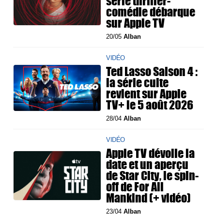
série thriller-
comédie débarque
sur Apple TV
20/05
Alban
VIDÉO
Ted Lasso Saison 4 :
la série culte
revient sur Apple
TV+ le 5 août 2026
28/04
Alban
VIDÉO
Apple TV dévoile la
date et un aperçu
de Star City, le spin-
off de For All
Mankind (+ vidéo)
23/04
Alban