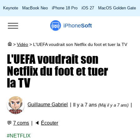
Keynote
MacBook Neo
iPhone 18 Pro
iOS 27
MacOS Golden Gate
iPhone
Soft
>
Vidéo
>
L'UEFA voudrait son Netflix du foot et tuer la TV
L'UEFA voudrait son
Netflix du foot et tuer
la TV
Guillaume Gabriel
Il y a 7 ans
(Màj il y a 7 ans)
💬
7 coms
🔈
Écouter
NETFLIX