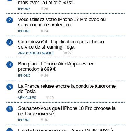
mois avec la limite à 90 %
IPHONE
💬 35
Vous utilisez votre iPhone 17 Pro avec ou
sans coque de protection
IPHONE
💬 34
CountdownKit : l’application qui cache un
service de streaming illégal
APPLICATIONS MOBILE
💬 27
Bon plan : l'iPhone Air d'Apple est en
promotion à 899 €
IPHONE
💬 24
La France refuse encore la conduite autonome
de Tesla
VÉHICULES
💬 19
Souhaitez-vous que l'iPhone 18 Pro propose la
recharge inversée
IPHONE
💬 16
Une belle promotion sur l'Apple TV 4K 2022 à