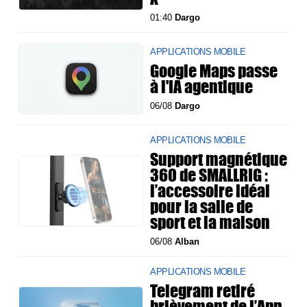
01:40
Dargo
APPLICATIONS MOBILE
Google Maps passe
à l'IA agentique
06/08
Dargo
APPLICATIONS MOBILE
Support magnétique
360 de SMALLRIG :
l’accessoire idéal
pour la salle de
sport et la maison
06/08
Alban
APPLICATIONS MOBILE
Telegram retiré
brièvement de l’App