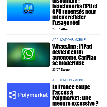
disponible :
benchmarks CPU et
GPU repensés pour
mieux refléter
l’usage réel
24/07
Alban
APPLICATIONS MOBILE
WhatsApp : l'iPad
devient enfin
autonome, CarPlay
se modernise
23/07
Dargo
APPLICATIONS MOBILE
La France coupe
l'accès à
Polymarket : une
mesure excessive ?