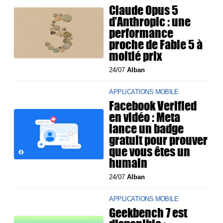
Claude Opus 5
d’Anthropic : une
performance
proche de Fable 5 à
moitié prix
24/07
Alban
APPLICATIONS MOBILE
Facebook Verified
en vidéo : Meta
lance un badge
gratuit pour prouver
que vous êtes un
humain
24/07
Alban
APPLICATIONS MOBILE
Geekbench 7 est