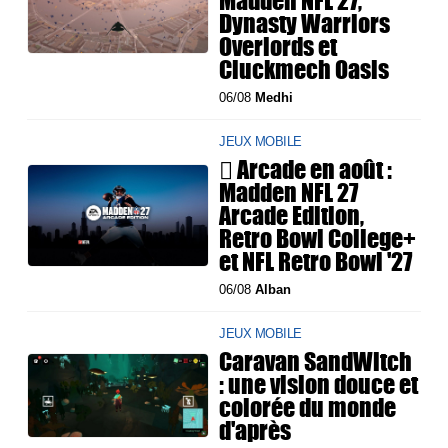
Dynasty Warriors
Overlords et
Cluckmech Oasis
06/08
Medhi
JEUX MOBILE
 Arcade en août :
Madden NFL 27
Arcade Edition,
Retro Bowl College+
et NFL Retro Bowl '27
06/08
Alban
JEUX MOBILE
Caravan SandWitch
: une vision douce et
colorée du monde
d'après