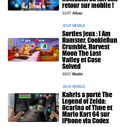
retour sur mobile !
31/07
Alban
JEUX MOBILE
Sorties jeux : I Am
Hamster, CookieRun
Crumble, Harvest
Moon The Lost
Valley et Case
Solved
30/07
Medhi
JEUX MOBILE
Kahris a porté The
Legend of Zelda:
Ocarina of Time et
Mario Kart 64 sur
iPhone via Codex