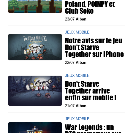
Poland, POINPY et
Club Soko
23/07
Alban
JEUX MOBILE
Notre avis sur le jeu
Don’t Starve
Together sur iPhone
22/07
Alban
JEUX MOBILE
Don't Starve
Together arrive
enfin sur mobile !
21/07
Alban
JEUX MOBILE
War Legends : un