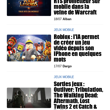
RTS prometteur sur
mobile dans la
veine de Warcraft
18/07
Alban
JEUX MOBILE
Roblox : l'IA permet
de créer un jeu
vidéo depuis son
iPhone en quelques
mots
17/07
Dargo
JEUX MOBILE
Sorties jeux :
Outliver: Tribulation,
The Walking Dead:
Aftermath, Lost
Twins 2 et Catch &