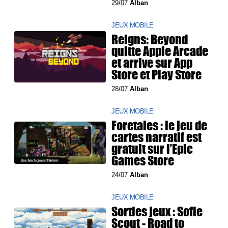
29/07
Alban
JEUX MOBILE
Reigns: Beyond
quitte Apple Arcade
et arrive sur App
Store et Play Store
28/07
Alban
JEUX MOBILE
Foretales : le jeu de
cartes narratif est
gratuit sur l’Epic
Games Store
24/07
Alban
JEUX MOBILE
Sorties jeux : Sofie
Scout - Road to