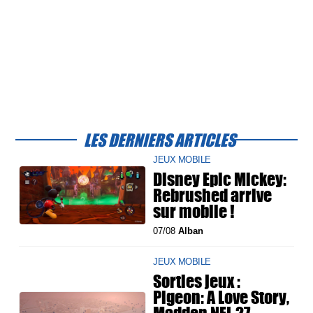
LES DERNIERS ARTICLES
JEUX MOBILE
Disney Epic Mickey:
Rebrushed arrive
sur mobile !
07/08
Alban
JEUX MOBILE
Sorties jeux :
Pigeon: A Love Story,
Madden NFL 27,