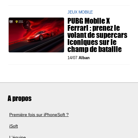
JEUX MOBILE
PUBG Mobile X
Ferrari : prenez le
volant de supercars
iconiques sur le
champ de bataille
14/07
Alban
A propos
Première fois sur iPhoneSoft ?
iSoft
L'équipe