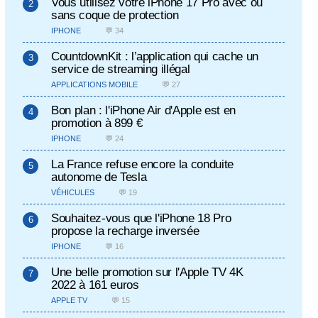
Vous utilisez votre iPhone 17 Pro avec ou
sans coque de protection
IPHONE
💬 34
CountdownKit : l’application qui cache un
service de streaming illégal
APPLICATIONS MOBILE
💬 27
Bon plan : l'iPhone Air d'Apple est en
promotion à 899 €
IPHONE
💬 24
La France refuse encore la conduite
autonome de Tesla
VÉHICULES
💬 19
Souhaitez-vous que l'iPhone 18 Pro
propose la recharge inversée
IPHONE
💬 16
Une belle promotion sur l'Apple TV 4K
2022 à 161 euros
APPLE TV
💬 15