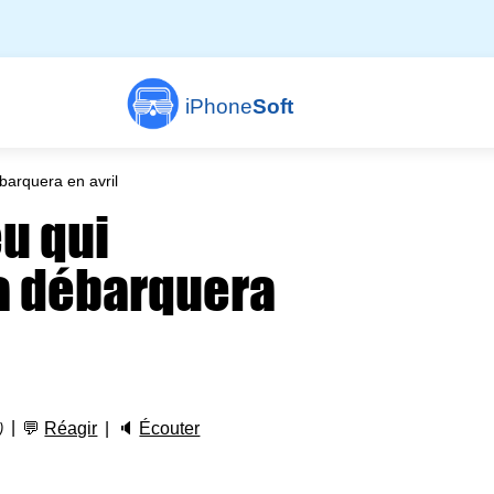
iPhone
Soft
barquera en avril
eu qui
ga débarquera
💬
Réagir
🔈
Écouter
)