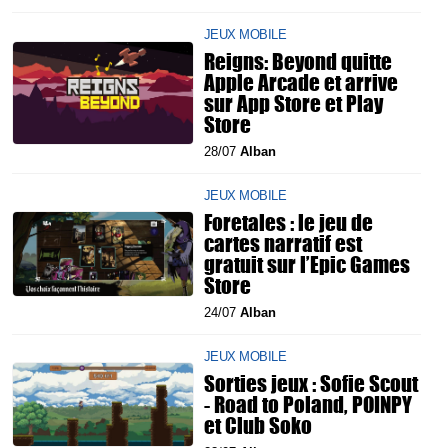
JEUX MOBILE
Reigns: Beyond quitte
Apple Arcade et arrive
sur App Store et Play
Store
28/07
Alban
JEUX MOBILE
Foretales : le jeu de
cartes narratif est
gratuit sur l’Epic Games
Store
24/07
Alban
JEUX MOBILE
Sorties jeux : Sofie Scout
- Road to Poland, POINPY
et Club Soko