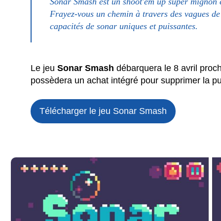
​Sonar Smash est un shoot'em up super mignon 
Frayez-vous un chemin à travers des vagues de 
capacités de sonar uniques et puissantes.
Le jeu
Sonar Smash
débarquera le 8 avril procha
possèdera un achat intégré pour supprimer la pub
Télécharger le jeu
Sonar Smash