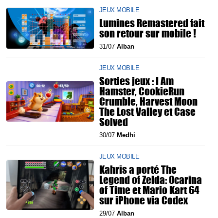
JEUX MOBILE
Lumines Remastered fait
son retour sur mobile !
31/07
Alban
JEUX MOBILE
Sorties jeux : I Am
Hamster, CookieRun
Crumble, Harvest Moon
The Lost Valley et Case
Solved
30/07
Medhi
JEUX MOBILE
Kahris a porté The
Legend of Zelda: Ocarina
of Time et Mario Kart 64
sur iPhone via Codex
29/07
Alban