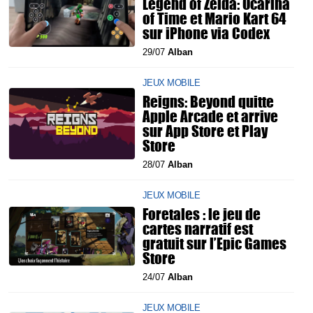
Legend of Zelda: Ocarina
of Time et Mario Kart 64
sur iPhone via Codex
29/07
Alban
JEUX MOBILE
Reigns: Beyond quitte
Apple Arcade et arrive
sur App Store et Play
Store
28/07
Alban
JEUX MOBILE
Foretales : le jeu de
cartes narratif est
gratuit sur l’Epic Games
Store
24/07
Alban
JEUX MOBILE