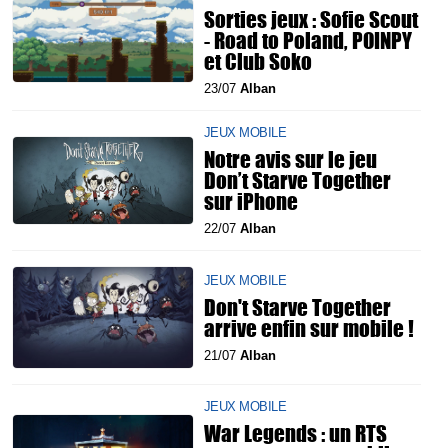
Sorties jeux : Sofie Scout
- Road to Poland, POINPY
et Club Soko
23/07
Alban
JEUX MOBILE
Notre avis sur le jeu
Don’t Starve Together
sur iPhone
22/07
Alban
JEUX MOBILE
Don't Starve Together
arrive enfin sur mobile !
21/07
Alban
JEUX MOBILE
War Legends : un RTS