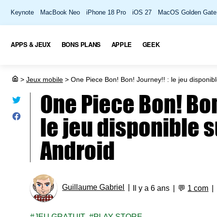
Keynote
MacBook Neo
iPhone 18 Pro
iOS 27
MacOS Golden Gate
APPS & JEUX
BONS PLANS
APPLE
GEEK
>
Jeux mobile
>
One Piece Bon! Bon! Journey!! : le jeu disponibl
One Piece Bon! Bon
le jeu disponible s
Android
Guillaume Gabriel
Il y a 6 ans
💬
1 com
JEU GRATUIT
PLAY STORE