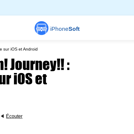
iPhone
Soft
e sur iOS et Android
! Journey!! :
ur iOS et
🔈
Écouter