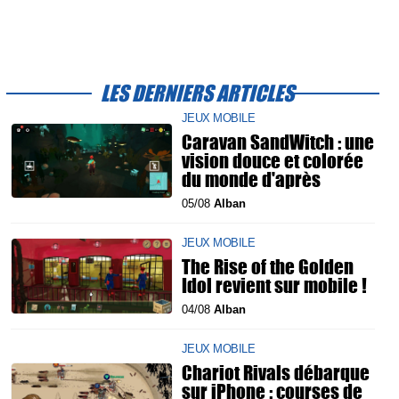
LES DERNIERS ARTICLES
JEUX MOBILE
Caravan SandWitch : une
vision douce et colorée
du monde d'après
05/08
Alban
JEUX MOBILE
The Rise of the Golden
Idol revient sur mobile !
04/08
Alban
JEUX MOBILE
Chariot Rivals débarque
sur iPhone : courses de