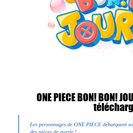
ONE PIECE BON! BON! JOU
téléchar
Les personnages de ONE PIECE débarquent sou
des pièces de puzzle !