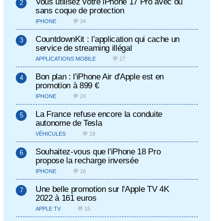
Vous utilisez votre iPhone 17 Pro avec ou
sans coque de protection
IPHONE
💬 34
CountdownKit : l’application qui cache un
service de streaming illégal
APPLICATIONS MOBILE
💬 27
Bon plan : l'iPhone Air d'Apple est en
promotion à 899 €
IPHONE
💬 24
La France refuse encore la conduite
autonome de Tesla
VÉHICULES
💬 19
Souhaitez-vous que l'iPhone 18 Pro
propose la recharge inversée
IPHONE
💬 16
Une belle promotion sur l'Apple TV 4K
2022 à 161 euros
APPLE TV
💬 15