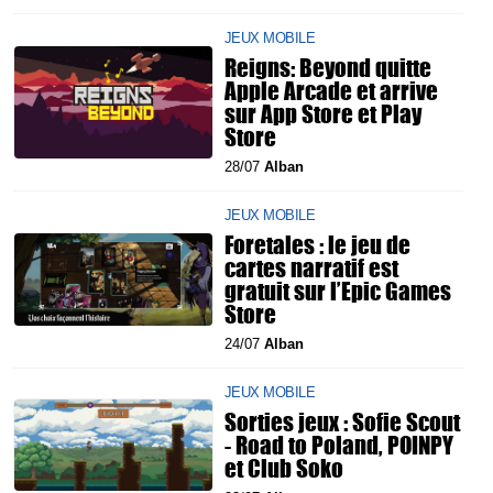
JEUX MOBILE
Reigns: Beyond quitte
Apple Arcade et arrive
sur App Store et Play
Store
28/07
Alban
JEUX MOBILE
Foretales : le jeu de
cartes narratif est
gratuit sur l’Epic Games
Store
24/07
Alban
JEUX MOBILE
Sorties jeux : Sofie Scout
- Road to Poland, POINPY
et Club Soko