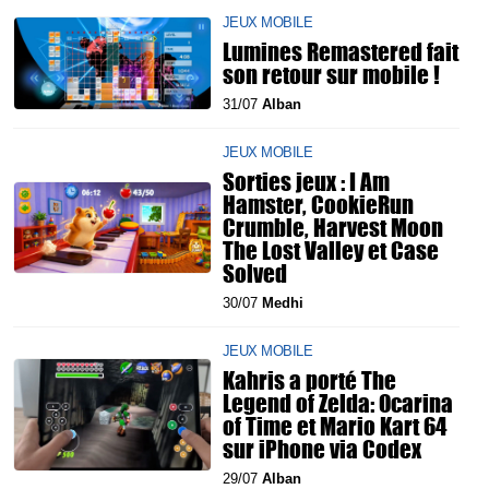
JEUX MOBILE
Lumines Remastered fait
son retour sur mobile !
31/07
Alban
JEUX MOBILE
Sorties jeux : I Am
Hamster, CookieRun
Crumble, Harvest Moon
The Lost Valley et Case
Solved
30/07
Medhi
JEUX MOBILE
Kahris a porté The
Legend of Zelda: Ocarina
of Time et Mario Kart 64
sur iPhone via Codex
29/07
Alban