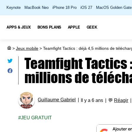
Keynote
MacBook Neo
iPhone 18 Pro
iOS 27
MacOS Golden Gate
APPS & JEUX
BONS PLANS
APPLE
GEEK
>
Jeux mobile
>
Teamfight Tactics : déjà 4,5 millions de télécha
Teamfight Tactics :
millions de téléc
Guillaume Gabriel
Il y a 6 ans
💬
Réagir
JEU GRATUIT