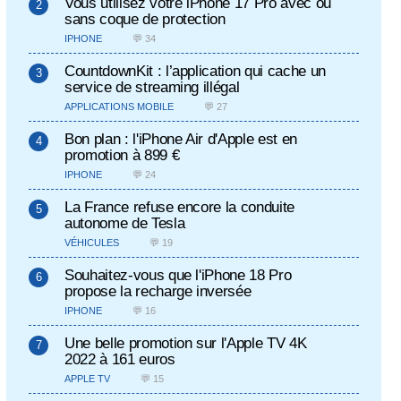
Vous utilisez votre iPhone 17 Pro avec ou
sans coque de protection
IPHONE
💬 34
CountdownKit : l’application qui cache un
service de streaming illégal
APPLICATIONS MOBILE
💬 27
Bon plan : l'iPhone Air d'Apple est en
promotion à 899 €
IPHONE
💬 24
La France refuse encore la conduite
autonome de Tesla
VÉHICULES
💬 19
Souhaitez-vous que l'iPhone 18 Pro
propose la recharge inversée
IPHONE
💬 16
Une belle promotion sur l'Apple TV 4K
2022 à 161 euros
APPLE TV
💬 15