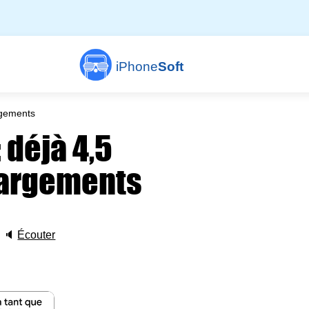
iPhone
Soft
rgements
 déjà 4,5
hargements
🔈
Écouter