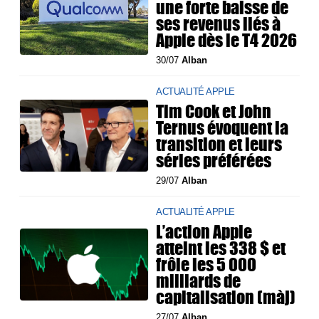
une forte baisse de
ses revenus liés à
Apple dès le T4 2026
30/07
Alban
ACTUALITÉ APPLE
Tim Cook et John
Ternus évoquent la
transition et leurs
séries préférées
29/07
Alban
ACTUALITÉ APPLE
L’action Apple
atteint les 338 $ et
frôle les 5 000
milliards de
capitalisation (màj)
27/07
Alban