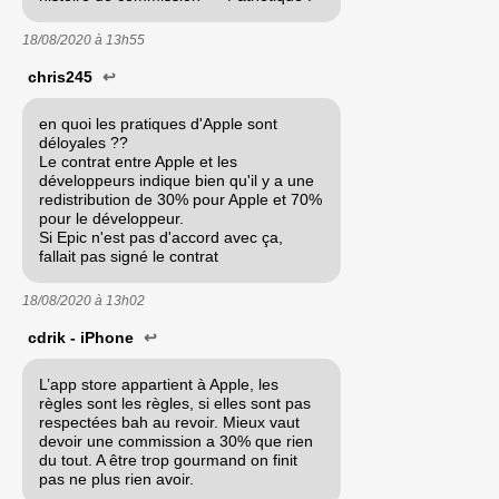
18/08/2020 à
13h55
chris245
↩
en quoi les pratiques d'Apple sont
déloyales ??
Le contrat entre Apple et les
développeurs indique bien qu'il y a une
redistribution de 30% pour Apple et 70%
pour le développeur.
Si Epic n'est pas d'accord avec ça,
fallait pas signé le contrat
18/08/2020 à
13h02
cdrik - iPhone
↩
L’app store appartient à Apple, les
règles sont les règles, si elles sont pas
respectées bah au revoir. Mieux vaut
devoir une commission a 30% que rien
du tout. A être trop gourmand on finit
pas ne plus rien avoir.