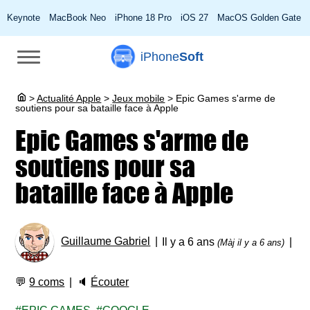
Keynote
MacBook Neo
iPhone 18 Pro
iOS 27
MacOS Golden Gate
iPhone
Soft
>
Actualité Apple
>
Jeux mobile
>
Epic Games s'arme de
soutiens pour sa bataille face à Apple
Epic Games s'arme de
soutiens pour sa
bataille face à Apple
Guillaume Gabriel
Il y a 6 ans
(Màj il y a 6 ans)
💬
9 coms
🔈
Écouter