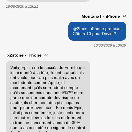
18/08/2020 à
12h21
MontanaT - iPhone
↩
@2frais - iPhone premium
Côte à 10 pour David ?
18/08/2020 à
10h29
x2stone - iPhone
↩
Voilà, Epic a eu le succès de Fornite qui
lui ai monté à la tête, ils ont craqués, ils
ont voulu jouer au plus malin avec un
mastodonte comme Apple, et
maintenant qu’ils se rendent compte
qu’ils se sont mis dans une #%?!* noire
parce que leur compte dev risque de
sauter, ils cherchent des ptis copains
pour pleurer avec eux... Bin ouais Epic,
fallait pas commencer, juste continuer à
t’en foutre plein les fouilles en fermant
ta tronche concernant la com de 30%
que tu as acceptée en signant le contrat