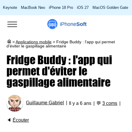
Keynote
MacBook Neo
iPhone 18 Pro
iOS 27
MacOS Golden Gate
iPhone
Soft
>
Applications mobile
>
Fridge Buddy : l'app qui permet
d'éviter le gaspillage alimentaire
Fridge Buddy : l'app qui
permet d'éviter le
gaspillage alimentaire
Guillaume Gabriel
Il y a 6 ans
💬
3 coms
🔈
Écouter