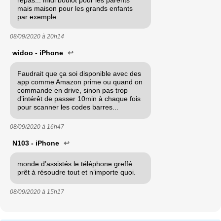
repas... midi boulot pour les parents
mais maison pour les grands enfants
par exemple...
08/09/2020 à
20h14
widoo - iPhone
↩
Faudrait que ça soi disponible avec des
app comme Amazon prime ou quand on
commande en drive, sinon pas trop
d’intérêt de passer 10min à chaque fois
pour scanner les codes barres...
08/09/2020 à
16h47
N103 - iPhone
↩
monde d’assistés le téléphone greffé
prêt à résoudre tout et n’importe quoi.
08/09/2020 à
15h17