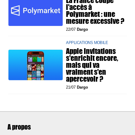
La France coupe
l'accès à
Polymarket : une
mesure excessive ?
22/07
Dargo
APPLICATIONS MOBILE
Apple Invitations
s'enrichit encore,
mais qui va
vraiment s'en
apercevoir ?
21/07
Dargo
A propos