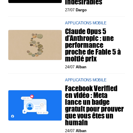
indésirables
27/07
Dargo
APPLICATIONS MOBILE
Claude Opus 5
d’Anthropic : une
performance
proche de Fable 5 à
moitié prix
24/07
Alban
APPLICATIONS MOBILE
Facebook Verified
en vidéo : Meta
lance un badge
gratuit pour prouver
que vous êtes un
humain
24/07
Alban