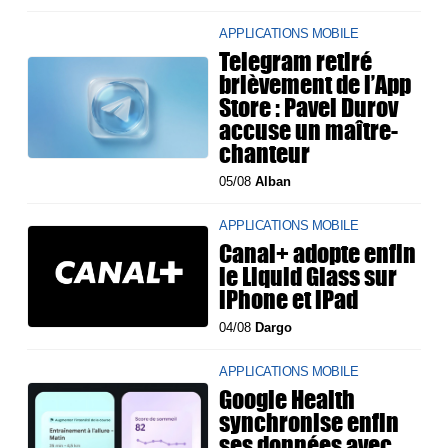
APPLICATIONS MOBILE
Telegram retiré
brièvement de l’App
Store : Pavel Durov
accuse un maître-
chanteur
05/08
Alban
APPLICATIONS MOBILE
Canal+ adopte enfin
le Liquid Glass sur
iPhone et iPad
04/08
Dargo
APPLICATIONS MOBILE
Google Health
synchronise enfin
ses données avec