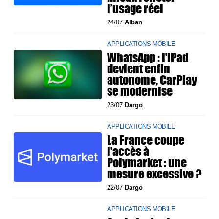
l’usage réel
24/07
Alban
APPLICATIONS MOBILE
WhatsApp : l'iPad
devient enfin
autonome, CarPlay
se modernise
23/07
Dargo
APPLICATIONS MOBILE
La France coupe
l'accès à
Polymarket : une
mesure excessive ?
22/07
Dargo
APPLICATIONS MOBILE