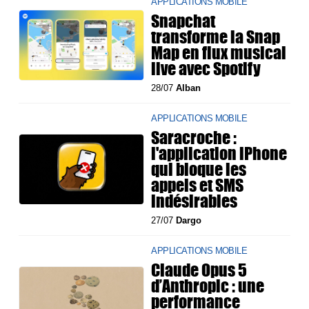
APPLICATIONS MOBILE
Snapchat
transforme la Snap
Map en flux musical
live avec Spotify
28/07
Alban
APPLICATIONS MOBILE
Saracroche :
l'application iPhone
qui bloque les
appels et SMS
indésirables
27/07
Dargo
APPLICATIONS MOBILE
Claude Opus 5
d’Anthropic : une
performance