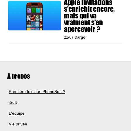
Apple Invitations
s'enrichit encore,
mais qui va
vraiment s'en
apercevoir ?
21/07
Dargo
A propos
Première fois sur iPhoneSoft ?
iSoft
L'équipe
Vie privée