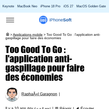
Keynote
MacBook Neo
iPhone 18 Pro
iOS 27
MacOS Golden Gate
iPhone
Soft
>
Applications mobile
>
Too Good To Go : l'application anti-
gaspillage pour faire des économies
Too Good To Go :
l'application anti-
gaspillage pour faire
des économies
RaphaÃ«l Garagnon
Il y a 10 ans
💬
Réagir
🔈
Écouter
(Màj il y a 8 ans)