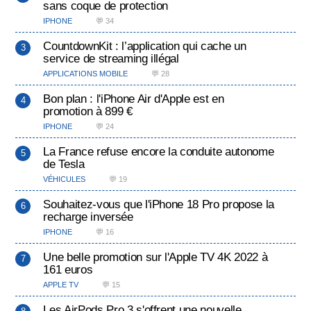
sans coque de protection
IPHONE
💬 34
CountdownKit : l’application qui cache un
service de streaming illégal
APPLICATIONS MOBILE
💬 28
Bon plan : l'iPhone Air d'Apple est en
promotion à 899 €
IPHONE
💬 24
La France refuse encore la conduite autonome
de Tesla
VÉHICULES
💬 19
Souhaitez-vous que l'iPhone 18 Pro propose la
recharge inversée
IPHONE
💬 16
Une belle promotion sur l'Apple TV 4K 2022 à
161 euros
APPLE TV
💬 15
Les AirPods Pro 3 s'offrent une nouvelle