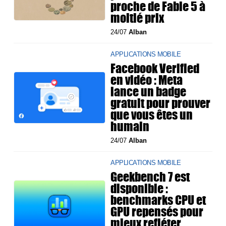
proche de Fable 5 à
moitié prix
24/07
Alban
APPLICATIONS MOBILE
Facebook Verified
en vidéo : Meta
lance un badge
gratuit pour prouver
que vous êtes un
humain
24/07
Alban
APPLICATIONS MOBILE
Geekbench 7 est
disponible :
benchmarks CPU et
GPU repensés pour
mieux refléter