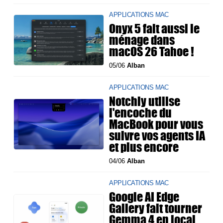
APPLICATIONS MAC
Onyx 5 fait aussi le
ménage dans
macOS 26 Tahoe !
05/06
Alban
APPLICATIONS MAC
Notchly utilise
l'encoche du
MacBook pour vous
suivre vos agents IA
et plus encore
04/06
Alban
APPLICATIONS MAC
Google AI Edge
Gallery fait tourner
Gemma 4 en local