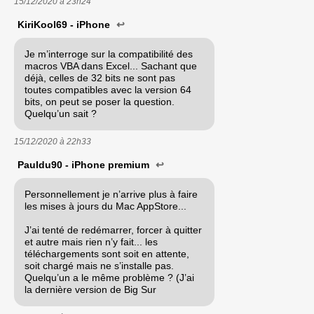
15/12/2020 à
23h24
KiriKool69 - iPhone
↩
Je m’interroge sur la compatibilité des
macros VBA dans Excel... Sachant que
déjà, celles de 32 bits ne sont pas
toutes compatibles avec la version 64
bits, on peut se poser la question.
Quelqu’un sait ?
15/12/2020 à
22h33
Pauldu90 - iPhone premium
↩
Personnellement je n’arrive plus à faire
les mises à jours du Mac AppStore...
J’ai tenté de redémarrer, forcer à quitter
et autre mais rien n’y fait... les
téléchargements sont soit en attente,
soit chargé mais ne s’installe pas.
Quelqu’un a le même problème ? (J’ai
la dernière version de Big Sur