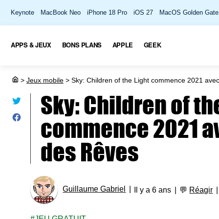
Keynote
MacBook Neo
iPhone 18 Pro
iOS 27
MacOS Golden Gate
APPS & JEUX
BONS PLANS
APPLE
GEEK
>
Jeux mobile
>
Sky: Children of the Light commence 2021 avec
Sky: Children of th
commence 2021 av
des Rêves
Guillaume Gabriel
Il y a 6 ans
💬
Réagir
JEU GRATUIT