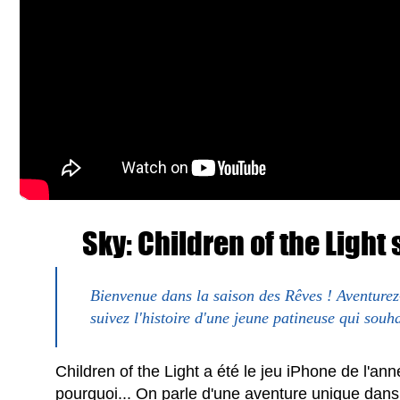
Sky: Children of the Light
Bienvenue dans la saison des Rêves ! Aventurez
suivez l'histoire d'une jeune patineuse qui souh
Children of the Light a été le jeu iPhone de l'a
pourquoi... On parle d'une aventure unique dan