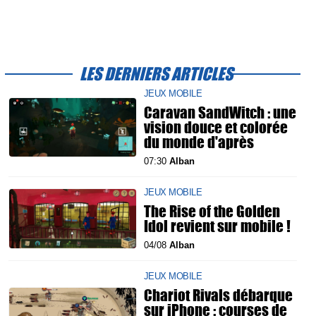
LES DERNIERS ARTICLES
JEUX MOBILE
Caravan SandWitch : une
vision douce et colorée
du monde d'après
07:30
Alban
JEUX MOBILE
The Rise of the Golden
Idol revient sur mobile !
04/08
Alban
JEUX MOBILE
Chariot Rivals débarque
sur iPhone : courses de