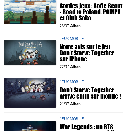
Sorties jeux : Sofie Scout
- Road to Poland, POINPY
et Club Soko
23/07
Alban
JEUX MOBILE
Notre avis sur le jeu
Don’t Starve Together
sur iPhone
22/07
Alban
JEUX MOBILE
Don't Starve Together
arrive enfin sur mobile !
21/07
Alban
JEUX MOBILE
War Legends : un RTS