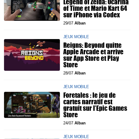
Legend of Zelda: Ocarina
of Time et Mario Kart 64
sur iPhone via Codex
29/07
Alban
JEUX MOBILE
Reigns: Beyond quitte
Apple Arcade et arrive
sur App Store et Play
Store
28/07
Alban
JEUX MOBILE
Foretales : le jeu de
cartes narratif est
gratuit sur l’Epic Games
Store
24/07
Alban
JEUX MOBILE