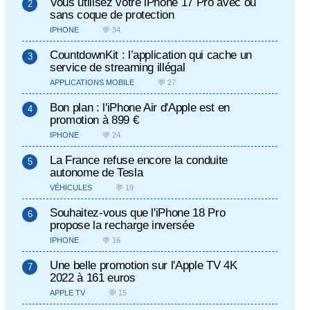
Vous utilisez votre iPhone 17 Pro avec ou
sans coque de protection
IPHONE
💬 34
CountdownKit : l’application qui cache un
service de streaming illégal
APPLICATIONS MOBILE
💬 27
Bon plan : l'iPhone Air d'Apple est en
promotion à 899 €
IPHONE
💬 24
La France refuse encore la conduite
autonome de Tesla
VÉHICULES
💬 19
Souhaitez-vous que l'iPhone 18 Pro
propose la recharge inversée
IPHONE
💬 16
Une belle promotion sur l'Apple TV 4K
2022 à 161 euros
APPLE TV
💬 15