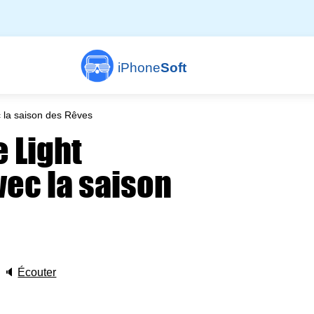
iPhone
Soft
 la saison des Rêves
e Light
ec la saison
🔈
Écouter