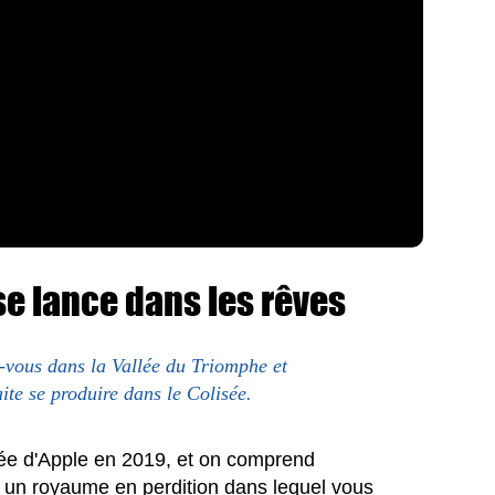
 se lance dans les rêves
-vous dans la Vallée du Triomphe et
aite se produire dans le Colisée.
nnée d'Apple en 2019, et on comprend
s un royaume en perdition dans lequel vous