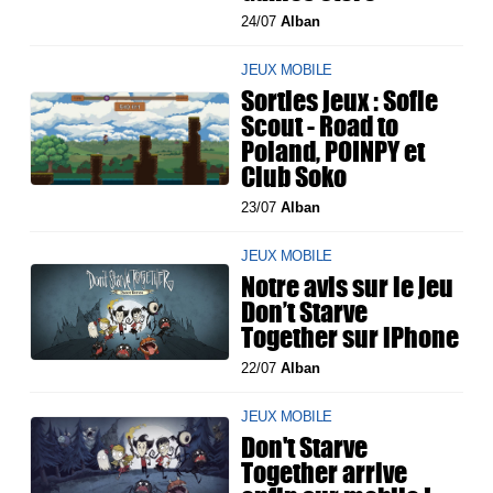
24/07
Alban
JEUX MOBILE
Sorties jeux : Sofie
Scout - Road to
Poland, POINPY et
Club Soko
23/07
Alban
JEUX MOBILE
Notre avis sur le jeu
Don’t Starve
Together sur iPhone
22/07
Alban
JEUX MOBILE
Don't Starve
Together arrive