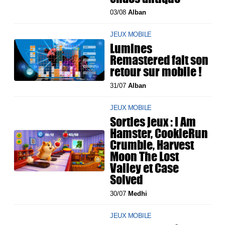
03/08
Alban
JEUX MOBILE
Lumines
Remastered fait son
retour sur mobile !
31/07
Alban
JEUX MOBILE
Sorties jeux : I Am
Hamster, CookieRun
Crumble, Harvest
Moon The Lost
Valley et Case
Solved
30/07
Medhi
JEUX MOBILE