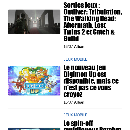
Sorties jeux :
Outliver: Tribulation,
The Walking Dead:
Aftermath, Lost
Twins 2 et Catch &
Build
16/07
Alban
JEUX MOBILE
Le nouveau jeu
Digimon Up est
disponible, mais ce
n'est pas ce vous
croyez
16/07
Alban
JEUX MOBILE
Le spin-off
multijoueur Ratchet