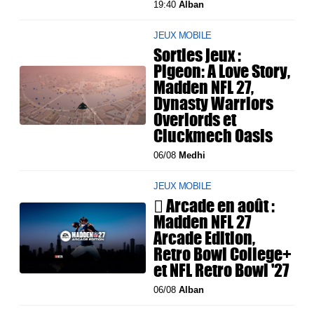
19:40
Alban
JEUX MOBILE
Sorties jeux :
Pigeon: A Love Story,
Madden NFL 27,
Dynasty Warriors
Overlords et
Cluckmech Oasis
06/08
Medhi
JEUX MOBILE
 Arcade en août :
Madden NFL 27
Arcade Edition,
Retro Bowl College+
et NFL Retro Bowl '27
06/08
Alban