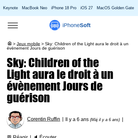
Keynote
MacBook Neo
iPhone 18 Pro
iOS 27
MacOS Golden Gate
iPhone
Soft
>
Jeux mobile
>
Sky: Children of the Light aura le droit à un
évènement Jours de guérison
Sky: Children of the
Light aura le droit à un
évènement Jours de
guérison
Corentin Ruffin
Il y a 6 ans
(Màj il y a 6 ans)
💬
Réagir
🔈
Écouter