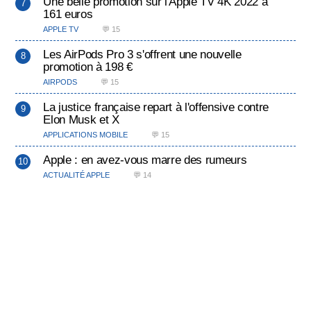
Une belle promotion sur l'Apple TV 4K 2022 à
161 euros
APPLE TV
💬 15
Les AirPods Pro 3 s'offrent une nouvelle
promotion à 198 €
AIRPODS
💬 15
La justice française repart à l'offensive contre
Elon Musk et X
APPLICATIONS MOBILE
💬 15
Apple : en avez-vous marre des rumeurs
ACTUALITÉ APPLE
💬 14