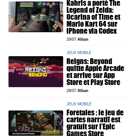
Kahris a porté The
Legend of Zelda:
Ocarina of Time et
Mario Kart 64 sur
iPhone via Codex
29/07
Alban
JEUX MOBILE
Reigns: Beyond
quitte Apple Arcade
et arrive sur App
Store et Play Store
28/07
Alban
JEUX MOBILE
Foretales : le jeu de
cartes narratif est
gratuit sur l’Epic
Games Store