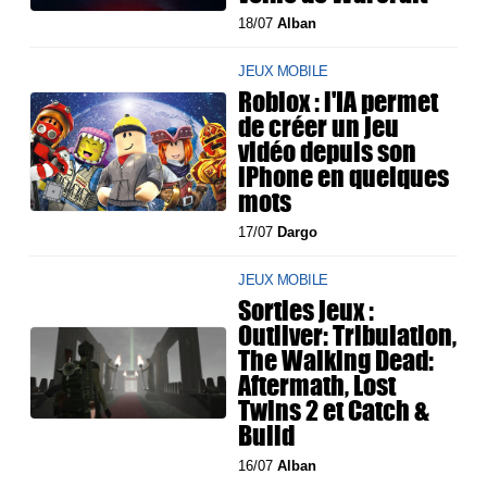
18/07
Alban
JEUX MOBILE
Roblox : l'IA permet
de créer un jeu
vidéo depuis son
iPhone en quelques
mots
17/07
Dargo
JEUX MOBILE
Sorties jeux :
Outliver: Tribulation,
The Walking Dead:
Aftermath, Lost
Twins 2 et Catch &
Build
16/07
Alban