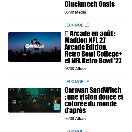
Cluckmech Oasis
06/08
Medhi
JEUX MOBILE
 Arcade en août :
Madden NFL 27
Arcade Edition,
Retro Bowl College+
et NFL Retro Bowl '27
06/08
Alban
JEUX MOBILE
Caravan SandWitch
: une vision douce et
colorée du monde
d'après
05/08
Alban
JEUX MOBILE