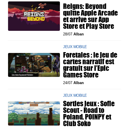
Reigns: Beyond
quitte Apple Arcade
et arrive sur App
Store et Play Store
28/07
Alban
JEUX MOBILE
Foretales : le jeu de
cartes narratif est
gratuit sur l’Epic
Games Store
24/07
Alban
JEUX MOBILE
Sorties jeux : Sofie
Scout - Road to
Poland, POINPY et
Club Soko