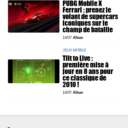
PUBG Mobile X
Ferrari : prenez le
volant de supercars
iconiques sur le
champ de bataille
14/07
Alban
JEUX MOBILE
Tilt to Live :
première mise à
jour en 8 ans pour
ce classique de
2010 !
14/07
Alban