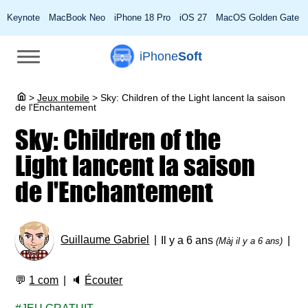
Keynote
MacBook Neo
iPhone 18 Pro
iOS 27
MacOS Golden Gate
iPhone
Soft
>
Jeux mobile
>
Sky: Children of the Light lancent la saison
de l'Enchantement
Sky: Children of the
Light lancent la saison
de l'Enchantement
Guillaume Gabriel
Il y a 6 ans
(Màj il y a 6 ans)
💬
1 com
🔈
Écouter