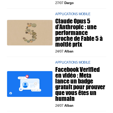
27/07
Dargo
APPLICATIONS MOBILE
Claude Opus 5
d’Anthropic : une
performance
proche de Fable 5 à
moitié prix
24/07
Alban
APPLICATIONS MOBILE
Facebook Verified
en vidéo : Meta
lance un badge
gratuit pour prouver
que vous êtes un
humain
24/07
Alban