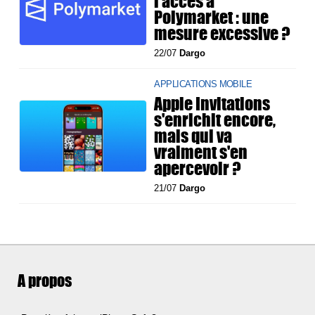
l'accès à
Polymarket : une
mesure excessive ?
22/07
Dargo
APPLICATIONS MOBILE
Apple Invitations
s'enrichit encore,
mais qui va
vraiment s'en
apercevoir ?
21/07
Dargo
A propos