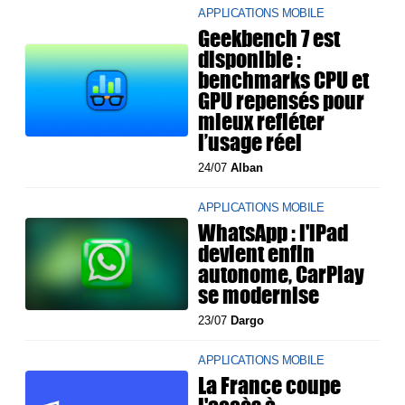
APPLICATIONS MOBILE
Geekbench 7 est
disponible :
benchmarks CPU et
GPU repensés pour
mieux refléter
l’usage réel
24/07
Alban
APPLICATIONS MOBILE
WhatsApp : l'iPad
devient enfin
autonome, CarPlay
se modernise
23/07
Dargo
APPLICATIONS MOBILE
La France coupe