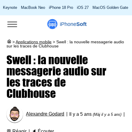
Keynote
MacBook Neo
iPhone 18 Pro
iOS 27
MacOS Golden Gate
iPhone
Soft
>
Applications mobile
>
Swell : la nouvelle messagerie audio
sur les traces de Clubhouse
Swell : la nouvelle
messagerie audio sur
les traces de
Clubhouse
Alexandre Godard
Il y a 5 ans
(Màj il y a 5 ans)
💬
Réagir
🔈
Écouter