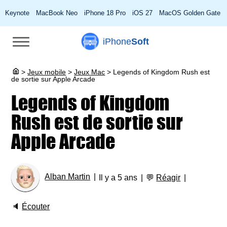
Keynote
MacBook Neo
iPhone 18 Pro
iOS 27
MacOS Golden Gate
iPhone
Soft
>
Jeux mobile
>
Jeux Mac
>
Legends of Kingdom Rush est
de sortie sur Apple Arcade
Legends of Kingdom
Rush est de sortie sur
Apple Arcade
Alban Martin
Il y a 5 ans
💬
Réagir
🔈
Écouter