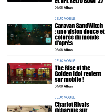
et NFL Retro Bowl '27
06/08
Alban
JEUX MOBILE
Caravan SandWitch
: une vision douce et
colorée du monde
d'après
05/08
Alban
JEUX MOBILE
The Rise of the
Golden Idol revient
sur mobile !
04/08
Alban
JEUX MOBILE
Chariot Rivals
débarque sur