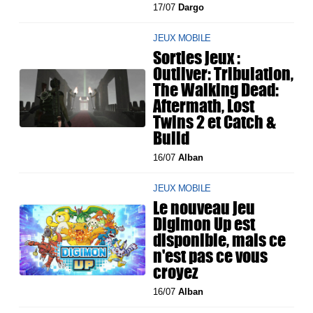
17/07
Dargo
JEUX MOBILE
Sorties jeux :
Outliver: Tribulation,
The Walking Dead:
Aftermath, Lost
Twins 2 et Catch &
Build
16/07
Alban
JEUX MOBILE
Le nouveau jeu
Digimon Up est
disponible, mais ce
n'est pas ce vous
croyez
16/07
Alban