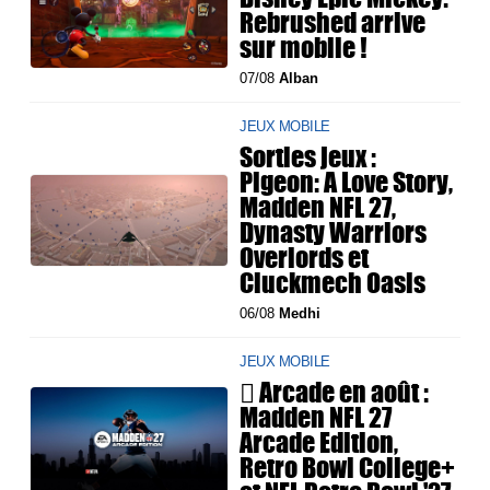
Rebrushed arrive
sur mobile !
07/08
Alban
JEUX MOBILE
Sorties jeux :
Pigeon: A Love Story,
Madden NFL 27,
Dynasty Warriors
Overlords et
Cluckmech Oasis
06/08
Medhi
JEUX MOBILE
 Arcade en août :
Madden NFL 27
Arcade Edition,
Retro Bowl College+