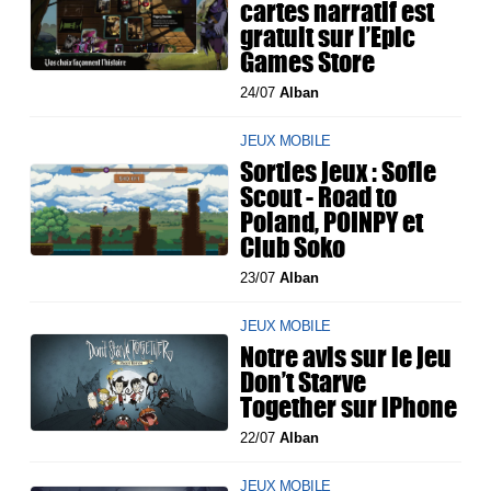
cartes narratif est
gratuit sur l’Epic
Games Store
24/07
Alban
JEUX MOBILE
Sorties jeux : Sofie
Scout - Road to
Poland, POINPY et
Club Soko
23/07
Alban
JEUX MOBILE
Notre avis sur le jeu
Don’t Starve
Together sur iPhone
22/07
Alban
JEUX MOBILE