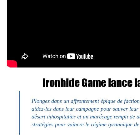
Ironhide Game lance 
Plongez dans un affrontement épique de faction
aidez-les dans leur campagne pour sauver leur
désert inhospitalier et un marécage rempli de dé
stratégies pour vaincre le régime tyrannique de