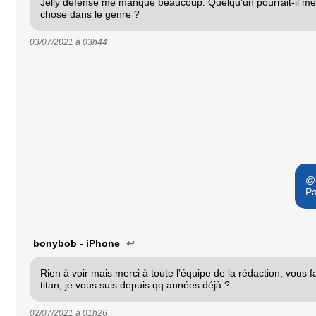
Jelly defense me manque beaucoup. Quelqu’un pourrait-il m
chose dans le genre ?
03/07/2021 à
03h44
@b
Pa
bonybob - iPhone
↩
Rien à voir mais merci à toute l’équipe de la rédaction, vous fa
titan, je vous suis depuis qq années déjà ?
02/07/2021 à
01h26