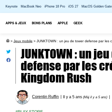
Keynote
MacBook Neo
iPhone 18 Pro
iOS 27
MacOS Golden Gate
APPS & JEUX
BONS PLANS
APPLE
GEEK
>
Jeux mobile
>
JUNKTOWN : un jeu de tower defense par les 
JUNKTOWN : un jeu
defense par les cr
Kingdom Rush
Corentin Ruffin
Il y a 5 ans
(Màj il y a 5 ans)
PLAY STORE