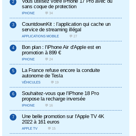
Vous utilisez votre iPhone 17 Pro avec ou
sans coque de protection
IPHONE
💬 34
CountdownKit : l’application qui cache un
service de streaming illégal
APPLICATIONS MOBILE
💬 27
Bon plan : l'iPhone Air d'Apple est en
promotion à 899 €
IPHONE
💬 24
La France refuse encore la conduite
autonome de Tesla
VÉHICULES
💬 19
Souhaitez-vous que l'iPhone 18 Pro
propose la recharge inversée
IPHONE
💬 16
Une belle promotion sur l'Apple TV 4K
2022 à 161 euros
APPLE TV
💬 15