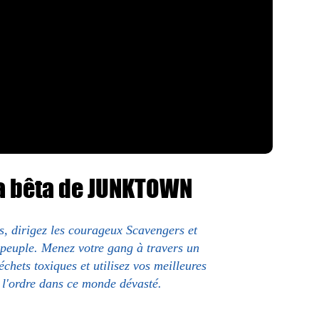
la bêta de JUNKTOWN
s, dirigez les courageux Scavengers et
 peuple. Menez votre gang à travers un
chets toxiques et utilisez vos meilleures
 l'ordre dans ce monde dévasté.