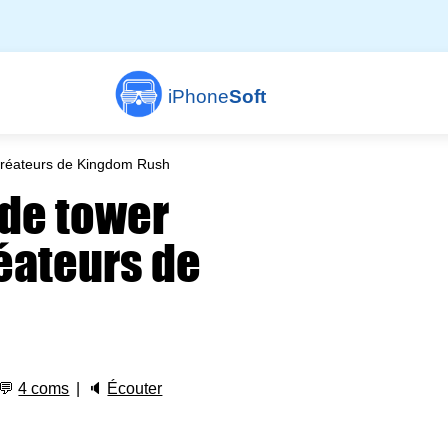
iPhone
Soft
créateurs de Kingdom Rush
 de tower
éateurs de
💬
4 coms
🔈
Écouter