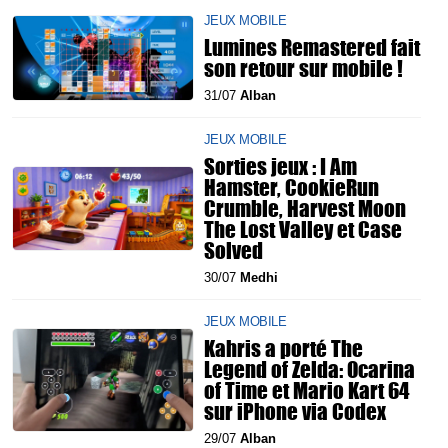
JEUX MOBILE
Lumines Remastered fait
son retour sur mobile !
31/07
Alban
JEUX MOBILE
Sorties jeux : I Am
Hamster, CookieRun
Crumble, Harvest Moon
The Lost Valley et Case
Solved
30/07
Medhi
JEUX MOBILE
Kahris a porté The
Legend of Zelda: Ocarina
of Time et Mario Kart 64
sur iPhone via Codex
29/07
Alban