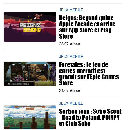
JEUX MOBILE
Reigns: Beyond quitte
Apple Arcade et arrive
sur App Store et Play
Store
28/07
Alban
JEUX MOBILE
Foretales : le jeu de
cartes narratif est
gratuit sur l’Epic Games
Store
24/07
Alban
JEUX MOBILE
Sorties jeux : Sofie Scout
- Road to Poland, POINPY
et Club Soko