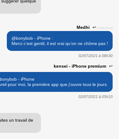
e suggérer quelque
Medhi
↩
(rédacteur)
@bonybob - iPhone :
Merci c’est gentil, il est vrai qu’on ne chôme pas !
02/07/2021 à
08h30
kensei - iPhone premium
↩
onybob - iPhone
reil pour moi, la première app que j'ouvre tous le jours.
02/07/2021 à
05h10
ites un travail de