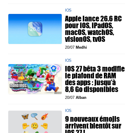
IOS
Apple lance 26.6 RC
pour iOS, iPadOS,
macOS, watchOS,
visionOS, tvOS
20/07
Medhi
IOS
iOS 27 bêta 3 modifie
le plafond de RAM
des apps : jusqu’à
8,6 Go disponibles
20/07
Alban
IOS
9 nouveaux émojis
arrivent bientôt sur
iOS 27 !