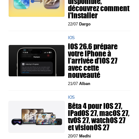
disponible,
découvrez comment
l'installer
22/07
Dargo
IOS
iOS 26.6 prépare
votre iPhone à
l’arrivée d’iOS 27
avec cette
nouveauté
21/07
Alban
IOS
Bêta 4 pour iOS 27,
iPadOS 27, macOS 27,
tvOS 27, watchOS 27
et visionOS 27
20/07
Medhi