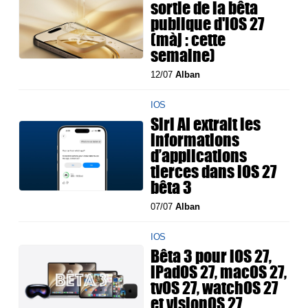
sortie de la bêta
publique d'iOS 27
(màj : cette
semaine)
12/07
Alban
IOS
Siri AI extrait les
informations
d’applications
tierces dans iOS 27
bêta 3
07/07
Alban
IOS
Bêta 3 pour iOS 27,
iPadOS 27, macOS 27,
tvOS 27, watchOS 27
et visionOS 27