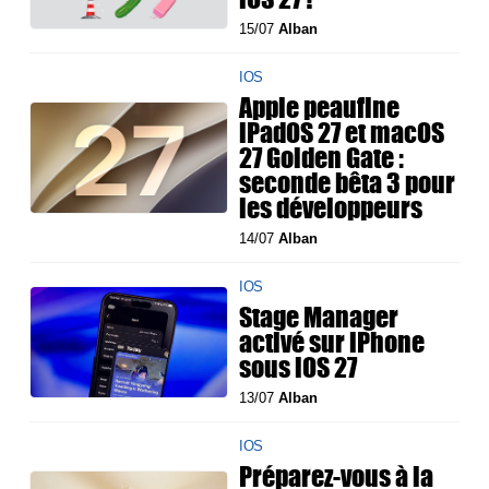
15/07
Alban
IOS
Apple peaufine
iPadOS 27 et macOS
27 Golden Gate :
seconde bêta 3 pour
les développeurs
14/07
Alban
IOS
Stage Manager
activé sur iPhone
sous iOS 27
13/07
Alban
IOS
Préparez-vous à la