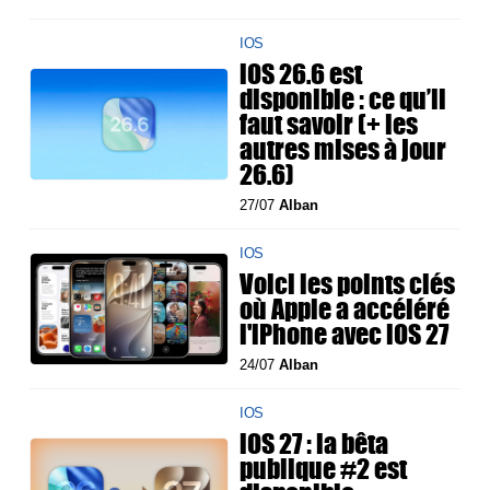
IOS
iOS 26.6 est
disponible : ce qu’il
faut savoir (+ les
autres mises à jour
26.6)
27/07
Alban
IOS
Voici les points clés
où Apple a accéléré
l'iPhone avec iOS 27
24/07
Alban
IOS
iOS 27 : la bêta
publique #2 est