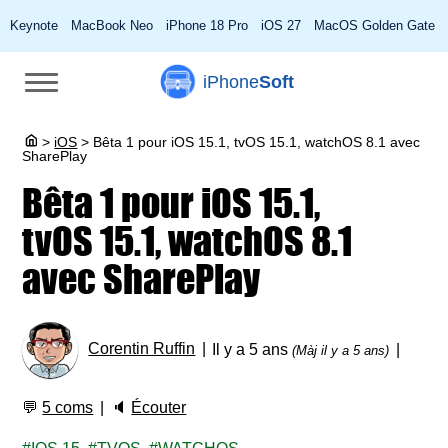
Keynote
MacBook Neo
iPhone 18 Pro
iOS 27
MacOS Golden Gate
iPhone
Soft
>
iOS
>
Bêta 1 pour iOS 15.1, tvOS 15.1, watchOS 8.1 avec
SharePlay
Bêta 1 pour iOS 15.1,
tvOS 15.1, watchOS 8.1
avec SharePlay
Corentin Ruffin
Il y a 5 ans
(Màj il y a 5 ans)
💬
5 coms
🔈
Écouter