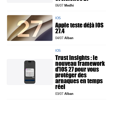
06/07
Medhi
IOS
Apple teste déjà iOS
27.4
04/07
Alban
IOS
Trust Insights : le
nouveau framework
d'iOS 27 pour vous
protéger des
arnaques en temps
réel
03/07
Alban