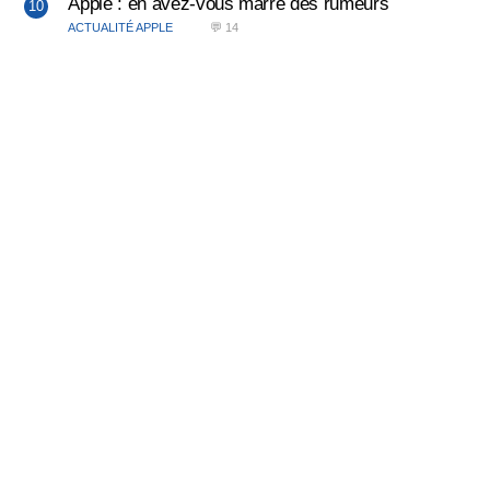
Apple : en avez-vous marre des rumeurs
ACTUALITÉ APPLE
💬 14