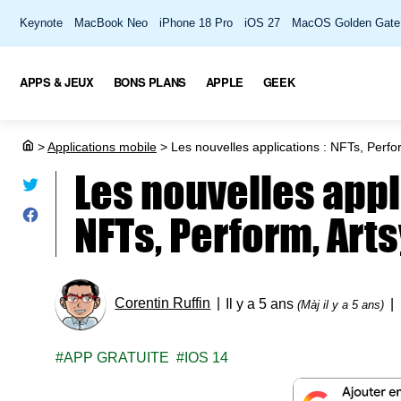
Keynote
MacBook Neo
iPhone 18 Pro
iOS 27
MacOS Golden Gate
APPS & JEUX
BONS PLANS
APPLE
GEEK
>
Applications mobile
>
Les nouvelles applications : NFTs, Perfo
Les nouvelles appl
NFTs, Perform, Art
Corentin Ruffin
Il y a 5 ans
(Màj il y a 5 ans)
APP GRATUITE
IOS 14