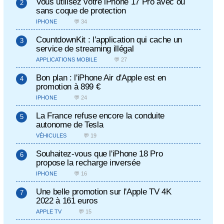
Vous utilisez votre iPhone 17 Pro avec ou
sans coque de protection
IPHONE
💬 34
CountdownKit : l’application qui cache un
service de streaming illégal
APPLICATIONS MOBILE
💬 27
Bon plan : l'iPhone Air d'Apple est en
promotion à 899 €
IPHONE
💬 24
La France refuse encore la conduite
autonome de Tesla
VÉHICULES
💬 19
Souhaitez-vous que l'iPhone 18 Pro
propose la recharge inversée
IPHONE
💬 16
Une belle promotion sur l'Apple TV 4K
2022 à 161 euros
APPLE TV
💬 15