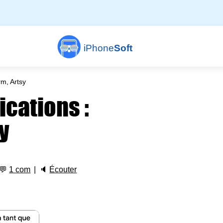
iPhone
Soft
rm, Artsy
ications :
sy
💬
1 com
🔈
Écouter