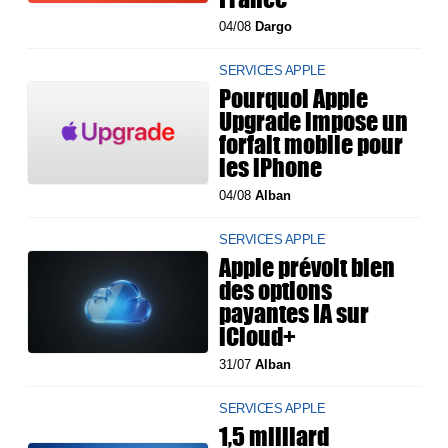
04/08
Dargo
SERVICES APPLE
Pourquoi Apple
Upgrade impose un
forfait mobile pour
les iPhone
04/08
Alban
SERVICES APPLE
Apple prévoit bien
des options
payantes IA sur
iCloud+
31/07
Alban
SERVICES APPLE
1,5 milliard