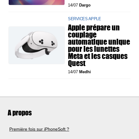
14/07
Dargo
SERVICES APPLE
Apple prépare un
couplage
automatique unique
pour les lunettes
Meta et les casques
Quest
14/07
Medhi
A propos
Première fois sur iPhoneSoft ?