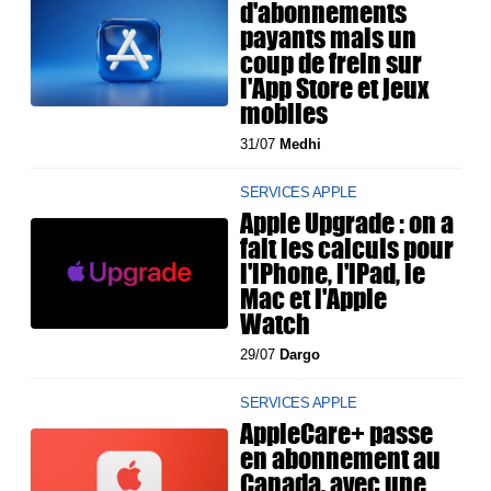
d'abonnements
payants mais un
coup de frein sur
l'App Store et jeux
mobiles
31/07
Medhi
SERVICES APPLE
Apple Upgrade : on a
fait les calculs pour
l'iPhone, l'iPad, le
Mac et l'Apple
Watch
29/07
Dargo
SERVICES APPLE
AppleCare+ passe
en abonnement au
Canada, avec une