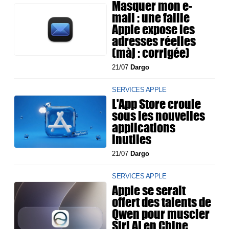
Masquer mon e-
mail : une faille
Apple expose les
adresses réelles
(màj : corrigée)
21/07
Dargo
SERVICES APPLE
L'App Store croule
sous les nouvelles
applications
inutiles
21/07
Dargo
SERVICES APPLE
Apple se serait
offert des talents de
Qwen pour muscler
Siri AI en Chine