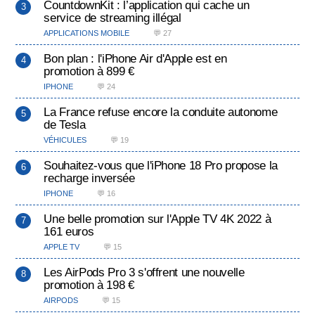
CountdownKit : l’application qui cache un
service de streaming illégal
APPLICATIONS MOBILE
💬 27
Bon plan : l'iPhone Air d'Apple est en
promotion à 899 €
IPHONE
💬 24
La France refuse encore la conduite autonome
de Tesla
VÉHICULES
💬 19
Souhaitez-vous que l'iPhone 18 Pro propose la
recharge inversée
IPHONE
💬 16
Une belle promotion sur l'Apple TV 4K 2022 à
161 euros
APPLE TV
💬 15
Les AirPods Pro 3 s'offrent une nouvelle
promotion à 198 €
AIRPODS
💬 15