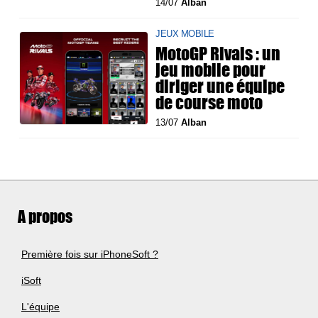
14/07
Alban
JEUX MOBILE
MotoGP Rivals : un
jeu mobile pour
diriger une équipe
de course moto
13/07
Alban
A propos
Première fois sur iPhoneSoft ?
iSoft
L'équipe