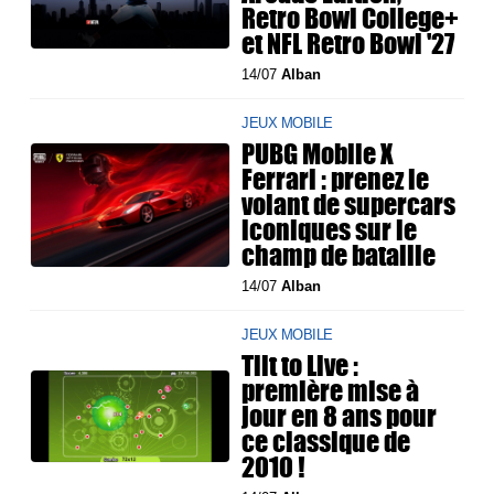
Retro Bowl College+
et NFL Retro Bowl '27
14/07
Alban
JEUX MOBILE
PUBG Mobile X
Ferrari : prenez le
volant de supercars
iconiques sur le
champ de bataille
14/07
Alban
JEUX MOBILE
Tilt to Live :
première mise à
jour en 8 ans pour
ce classique de
2010 !