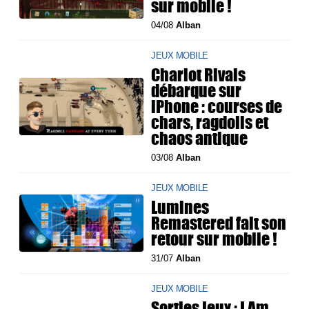
sur mobile !
04/08
Alban
JEUX MOBILE
Chariot Rivals
débarque sur
iPhone : courses de
chars, ragdolls et
chaos antique
03/08
Alban
JEUX MOBILE
Lumines
Remastered fait son
retour sur mobile !
31/07
Alban
JEUX MOBILE
Sorties jeux : I Am