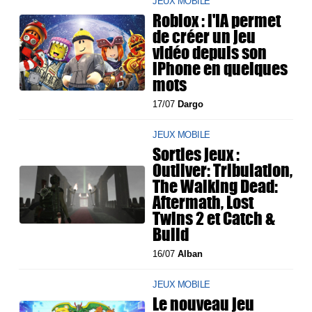
JEUX MOBILE
Roblox : l'IA permet
de créer un jeu
vidéo depuis son
iPhone en quelques
mots
17/07
Dargo
JEUX MOBILE
Sorties jeux :
Outliver: Tribulation,
The Walking Dead:
Aftermath, Lost
Twins 2 et Catch &
Build
16/07
Alban
JEUX MOBILE
Le nouveau jeu