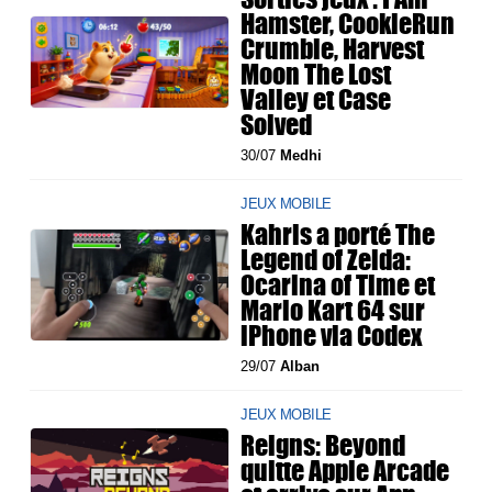
Hamster, CookieRun
Crumble, Harvest
Moon The Lost
Valley et Case
Solved
30/07
Medhi
JEUX MOBILE
Kahris a porté The
Legend of Zelda:
Ocarina of Time et
Mario Kart 64 sur
iPhone via Codex
29/07
Alban
JEUX MOBILE
Reigns: Beyond
quitte Apple Arcade