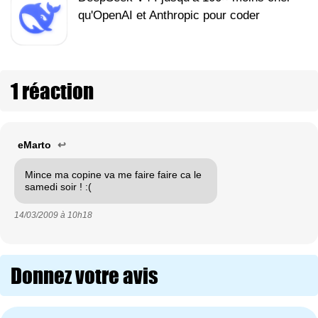
qu'OpenAI et Anthropic pour coder
1 réaction
eMarto
↩
Mince ma copine va me faire faire ca le
samedi soir ! :(
14/03/2009 à
10h18
Donnez votre avis