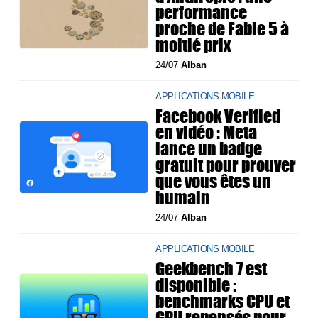
performance
proche de Fable 5 à
moitié prix
24/07
Alban
APPLICATIONS MOBILE
Facebook Verified
en vidéo : Meta
lance un badge
gratuit pour prouver
que vous êtes un
humain
24/07
Alban
APPLICATIONS MOBILE
Geekbench 7 est
disponible :
benchmarks CPU et
GPU repensés pour