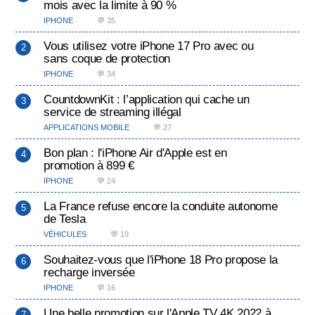
mois avec la limite à 90 %
IPHONE
💬 35
Vous utilisez votre iPhone 17 Pro avec ou
sans coque de protection
IPHONE
💬 34
CountdownKit : l’application qui cache un
service de streaming illégal
APPLICATIONS MOBILE
💬 27
Bon plan : l'iPhone Air d'Apple est en
promotion à 899 €
IPHONE
💬 24
La France refuse encore la conduite autonome
de Tesla
VÉHICULES
💬 19
Souhaitez-vous que l'iPhone 18 Pro propose la
recharge inversée
IPHONE
💬 16
Une belle promotion sur l'Apple TV 4K 2022 à