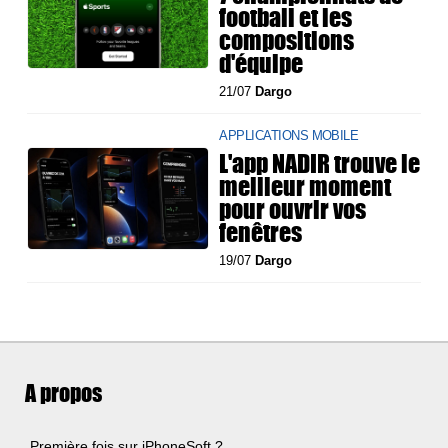
football et les
compositions
d'équipe
21/07
Dargo
APPLICATIONS MOBILE
L'app NADIR trouve le
meilleur moment
pour ouvrir vos
fenêtres
19/07
Dargo
A propos
Première fois sur iPhoneSoft ?