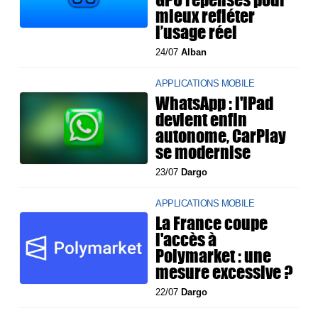
mieux refléter
l’usage réel
24/07
Alban
APPLICATIONS MOBILE
WhatsApp : l'iPad
devient enfin
autonome, CarPlay
se modernise
23/07
Dargo
APPLICATIONS MOBILE
La France coupe
l'accès à
Polymarket : une
mesure excessive ?
22/07
Dargo