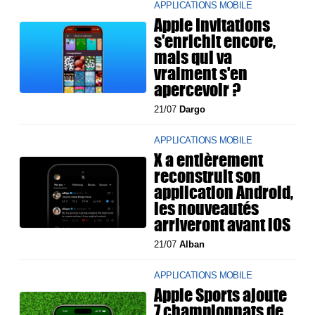
APPLICATIONS MOBILE
Apple Invitations
s'enrichit encore,
mais qui va
vraiment s'en
apercevoir ?
21/07
Dargo
APPLICATIONS MOBILE
X a entièrement
reconstruit son
application Android,
les nouveautés
arriveront avant iOS
21/07
Alban
APPLICATIONS MOBILE
Apple Sports ajoute
7 championnats de