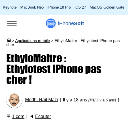
Keynote
MacBook Neo
iPhone 18 Pro
iOS 27
MacOS Golden Gate
iPhone
Soft
>
Applications mobile
>
EthyloMaitre : Ethylotest iPhone pas
cher !
EthyloMaitre :
Ethylotest iPhone pas
cher !
Medhi Naït Mazi
Il y a 18 ans
(Màj il y a 6 ans)
💬
1 com
🔈
Écouter