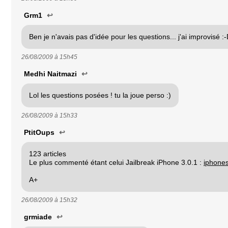
Grm1
↩
Ben je n'avais pas d'idée pour les questions... j'ai improvisé :
26/08/2009 à
15h45
Medhi Naitmazi
↩
Lol les questions posées ! tu la joue perso :)
26/08/2009 à
15h33
PtitOups
↩
123 articles
Le plus commenté étant celui Jailbreak iPhone 3.0.1 :
iphoneso
A+
26/08/2009 à
15h32
grmiade
↩