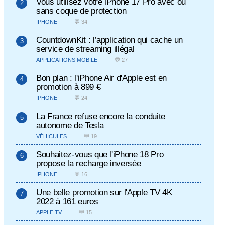
Vous utilisez votre iPhone 17 Pro avec ou
sans coque de protection
IPHONE
💬 34
CountdownKit : l’application qui cache un
service de streaming illégal
APPLICATIONS MOBILE
💬 27
Bon plan : l'iPhone Air d'Apple est en
promotion à 899 €
IPHONE
💬 24
La France refuse encore la conduite
autonome de Tesla
VÉHICULES
💬 19
Souhaitez-vous que l'iPhone 18 Pro
propose la recharge inversée
IPHONE
💬 16
Une belle promotion sur l'Apple TV 4K
2022 à 161 euros
APPLE TV
💬 15