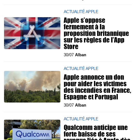
ACTUALITÉ APPLE
Apple s’oppose
fermement à la
proposition britannique
sur les règles de l’App
Store
30/07
Alban
ACTUALITÉ APPLE
Apple annonce un don
pour aider les victimes
des incendies en France,
Espagne et Portugal
30/07
Alban
ACTUALITÉ APPLE
Qualcomm anticipe une
forte baisse de ses