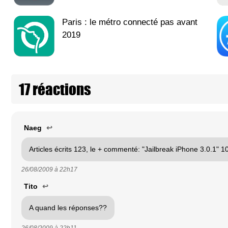
Paris : le métro connecté pas avant
2019
17 réactions
Naeg
↩
Articles écrits 123, le + commenté: "Jailbreak iPhone 3.0.1" 1
26/08/2009 à
22h17
Tito
↩
A quand les réponses??
26/08/2009 à
22h11