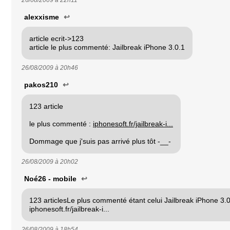
alexxisme
↩
article ecrit->123
article le plus commenté: Jailbreak iPhone 3.0.1
26/08/2009 à
20h46
pakos210
↩
123 article
le plus commenté :
iphonesoft.fr/jailbreak-i...
Dommage que j'suis pas arrivé plus tôt -__-
26/08/2009 à
20h02
Noé26 - mobile
↩
123 articlesLe plus commenté étant celui Jailbreak iPhone 3.0
iphonesoft.fr/jailbreak-i...
26/08/2009 à
18h54