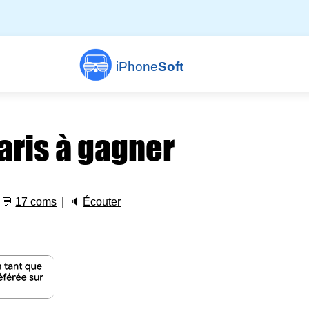
iPhone
Soft
aris à gagner
💬
17 coms
🔈
Écouter