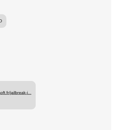
-D
ft.fr/jailbreak-i...