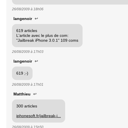
26/08/2009 à
18h06
langenoir
↩
619 articles
L'article avec le plus de com:
"Jailbreak iPhone 3.0.1" 109 coms
26/08/2009 à
17h03
langenoir
↩
619 ;-)
26/08/2009 à
17h01
Matthieu
↩
300 articles
iphonesoft.fr/jailbreak-i...
26/08/2009 à
15h50