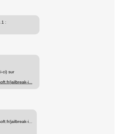
.1 :
-ci) sur
ft.fr/jailbreak-i...
.fr/jailbreak-i...