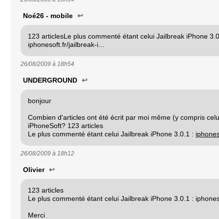
Noé26 - mobile
↩
123 articlesLe plus commenté étant celui Jailbreak iPhone 3.0
iphonesoft.fr/jailbreak-i...
26/08/2009 à
18h54
UNDERGROUND
↩
bonjour
Combien d'articles ont été écrit par moi même (y compris celui
iPhoneSoft? 123 articles
Le plus commenté étant celui Jailbreak iPhone 3.0.1 :
iphoneso
26/08/2009 à
18h12
Olivier
↩
123 articles
Le plus commenté étant celui Jailbreak iPhone 3.0.1 : iphonesoft
Merci