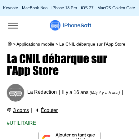
Keynote
MacBook Neo
iPhone 18 Pro
iOS 27
MacOS Golden Gate
iPhone
Soft
>
Applications mobile
>
La CNIL débarque sur l'App Store
La CNIL débarque sur
l'App Store
La Rédaction
Il y a 16 ans
(Màj il y a 5 ans)
💬
3 coms
🔈
Écouter
UTILITAIRE