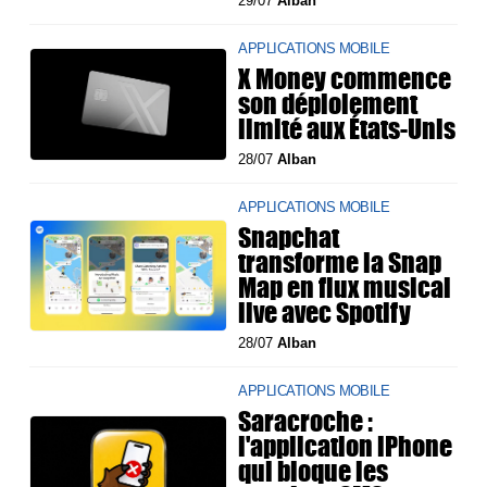
29/07
Alban
APPLICATIONS MOBILE
X Money commence
son déploiement
limité aux États-Unis
28/07
Alban
APPLICATIONS MOBILE
Snapchat
transforme la Snap
Map en flux musical
live avec Spotify
28/07
Alban
APPLICATIONS MOBILE
Saracroche :
l'application iPhone
qui bloque les