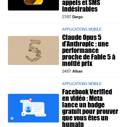
appels et SMS
indésirables
27/07
Dargo
APPLICATIONS MOBILE
Claude Opus 5
d’Anthropic : une
performance
proche de Fable 5 à
moitié prix
24/07
Alban
APPLICATIONS MOBILE
Facebook Verified
en vidéo : Meta
lance un badge
gratuit pour prouver
que vous êtes un
humain