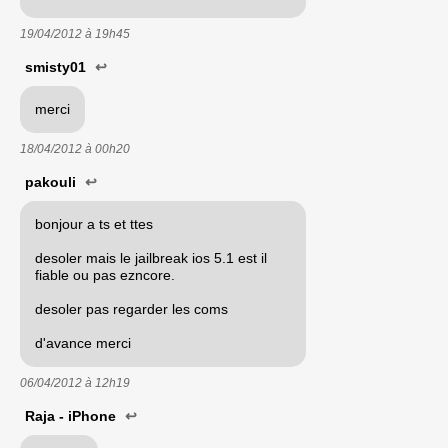
19/04/2012 à
19h45
smisty01
↩
merci
18/04/2012 à
00h20
pakouli
↩
bonjour a ts et ttes
desoler mais le jailbreak ios 5.1 est il
fiable ou pas ezncore.
desoler pas regarder les coms
d'avance merci
06/04/2012 à
12h19
Raja - iPhone
↩