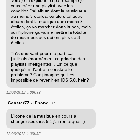
Voilà je m'explique, si par exemple je
veux créer une playlist avec les
condition "tel album dont la musique a
au moins 3 étoiles, ou alors tel autre
album dont la musique a au moins 3
étoiles, ça va marcher dans itunes, mais
sur l'iphone ça va me mettre la totalité
de mes musiques qui ont plus de 3
étoiles".
Très énervant pour ma part, car
j'utilisais énormément ce principe des
playlists intelligentes... Est ce que
quelqu'un d'autre a constaté le
problème? Car j'imagine qu'il est
impossible de revenir en IOS 5.0, hein?
12/03/2012 à
06h33
Coaster77 - iPhone
↩
L'icone de la musique en cours a
changer sous ios 5.1 j'ai remarquer :)
12/03/2012 à
03h55