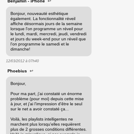
Benjamin - iPhone
↩
Bonjour, nouveauté esthétique
également. La fonctionnalité réveil
affiche désormais jours de la semaine
lorsque l'on programme un réveil pour
le lundi, mardi, mercredi, jeudi, vendredi
et jours du week-end pour un réveil que
l'on programme le samedi et le
dimanche!
12/03/2012 à
07h40
Phoebius
↩
Bonjour,
Pour ma part, j'ai constaté un énorme
problème (pour moi) depuis cette mise
à jour, et j'ai l'impression d'être le seul
sur le net a avoir constaté ça...
Voilà, les playlists intelligentes ne
marchent plus lorsqu'elles requièrent
plus de 2 grosses conditions différentes.