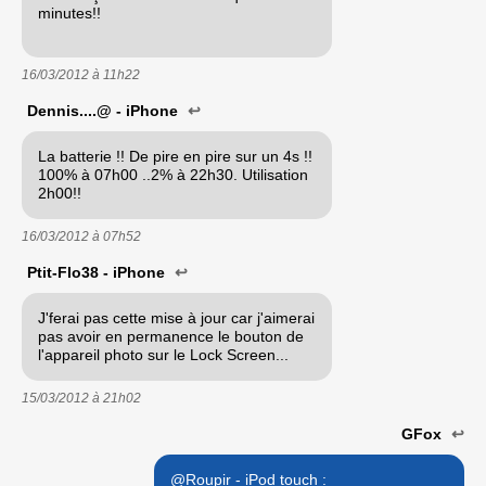
minutes!!
16/03/2012 à
11h22
Dennis....@ - iPhone
↩
La batterie !! De pire en pire sur un 4s !!
100% à 07h00 ..2% à 22h30. Utilisation
2h00!!
16/03/2012 à
07h52
Ptit-Flo38 - iPhone
↩
J'ferai pas cette mise à jour car j'aimerai
pas avoir en permanence le bouton de
l'appareil photo sur le Lock Screen...
15/03/2012 à
21h02
GFox
↩
@Roupir - iPod touch :