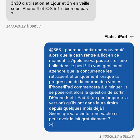
3h30 d utilisation et 1jour et 2h en veille
sous iPhone 4 et iOS 5.1 c bien ou pas
?
14/03/2012 à
09h53
Flab - iPad
↩
@666 - pourquoi sortir une nouveauté
alors que le cash rentre à flot en ce
moment ... Apple ne va pas se tirer une
balle dans le pied ! Ils vont gentiment
attendre que la concurrence les
rattrapent et uniquement lorsque la
progression de la courbe des ventes
iPhone/iPad commencera à diminuer ils
se poseront alors la question de sortir
l'iPhone 5 et l'iPad 4 (ou peut importe la
version) qu'ils ont dans leurs tiroirs
depuis quelques mois déjà !
Sinon, qui va acheter une vache si il
peut avoir le lait gratuitement ?
;-)
14/03/2012 à
00h28