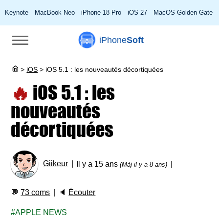
Keynote
MacBook Neo
iPhone 18 Pro
iOS 27
MacOS Golden Gate
iPhone
Soft
>
iOS
>
iOS 5.1 : les nouveautés décortiquées
🔥
iOS 5.1 : les
nouveautés
décortiquées
Giikeur
Il y a 15 ans
(Màj il y a 8 ans)
💬
73 coms
🔈
Écouter
APPLE NEWS