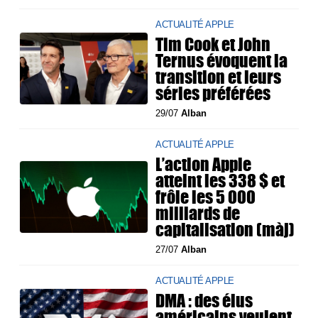
ACTUALITÉ APPLE
Tim Cook et John
Ternus évoquent la
transition et leurs
séries préférées
29/07
Alban
ACTUALITÉ APPLE
L’action Apple
atteint les 338 $ et
frôle les 5 000
milliards de
capitalisation (màj)
27/07
Alban
ACTUALITÉ APPLE
DMA : des élus
américains veulent