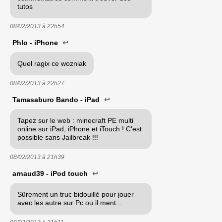
tutos
08/02/2013 à
22h54
Phlo - iPhone
↩
Quel ragix ce wozniak
08/02/2013 à
22h27
Tamasaburo Bando - iPad
↩
Tapez sur le web : minecraft PE multi
online sur iPad, iPhone et iTouch ! C'est
possible sans Jailbreak !!!
08/02/2013 à
21h39
arnaud39 - iPod touch
↩
Sûrement un truc bidouillé pour jouer
avec les autre sur Pc ou il ment...