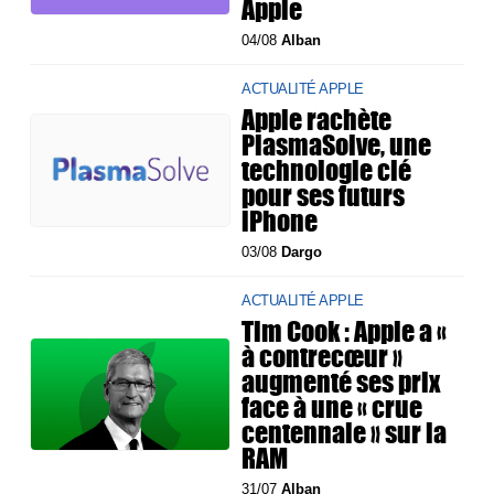
Apple
04/08
Alban
ACTUALITÉ APPLE
Apple rachète
PlasmaSolve, une
technologie clé
pour ses futurs
iPhone
03/08
Dargo
ACTUALITÉ APPLE
Tim Cook : Apple a «
à contrecœur »
augmenté ses prix
face à une « crue
centennale » sur la
RAM
31/07
Alban