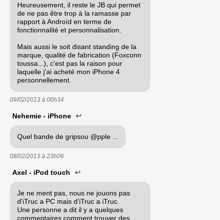
Heureusement, il reste le JB qui permet
de ne pas être trop à la ramasse par
rapport à Androïd en terme de
fonctionnalité et personnalisation.
Mais aussi le soit disant standing de la
marque, qualité de fabrication (Foxconn
toussa...), c'est pas la raison pour
laquelle j'ai acheté mon iPhone 4
personnellement.
09/02/2013 à
00h34
Nehemie - iPhone
↩
Quel bande de gripsou @pple ...
08/02/2013 à
23h06
Axel - iPod touch
↩
Je ne ment pas, nous ne jouons pas
d'iTruc a PC mais d'iTruc a iTruc.
Une personne a dit il y a quelques
commentaires comment trouver des