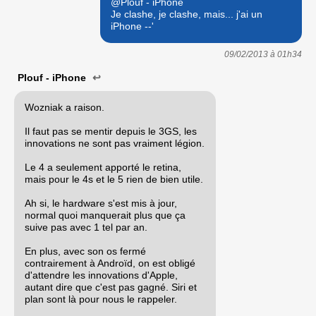
@Plouf - iPhone
Je clashe, je clashe, mais... j'ai un
iPhone --'
09/02/2013 à
01h34
Plouf - iPhone
↩
Wozniak a raison.
Il faut pas se mentir depuis le 3GS, les
innovations ne sont pas vraiment légion.
Le 4 a seulement apporté le retina,
mais pour le 4s et le 5 rien de bien utile.
Ah si, le hardware s'est mis à jour,
normal quoi manquerait plus que ça
suive pas avec 1 tel par an.
En plus, avec son os fermé
contrairement à Androïd, on est obligé
d'attendre les innovations d'Apple,
autant dire que c'est pas gagné. Siri et
plan sont là pour nous le rappeler.