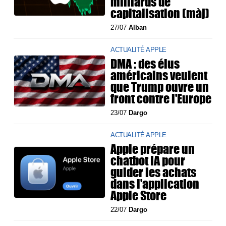
milliards de
capitalisation (màj)
27/07
Alban
ACTUALITÉ APPLE
DMA : des élus
américains veulent
que Trump ouvre un
front contre l'Europe
23/07
Dargo
ACTUALITÉ APPLE
Apple prépare un
chatbot IA pour
guider les achats
dans l'application
Apple Store
22/07
Dargo