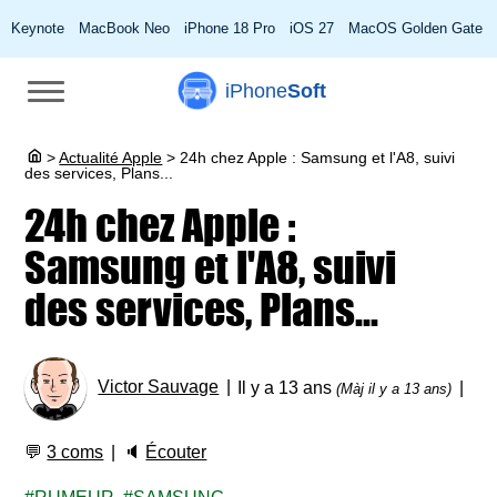
Keynote
MacBook Neo
iPhone 18 Pro
iOS 27
MacOS Golden Gate
iPhone
Soft
>
Actualité Apple
>
24h chez Apple : Samsung et l'A8, suivi
des services, Plans...
24h chez Apple :
Samsung et l'A8, suivi
des services, Plans...
Victor Sauvage
Il y a 13 ans
(Màj il y a 13 ans)
💬
3 coms
🔈
Écouter