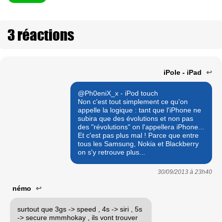
3 réactions
iPole - iPad
↩
@Ph0eniX_x - iPod touch
Non c'est tout simplement ce qu'on
appelle la logique : tant que l'iPhone ne
subira que des évolutions et non pas
des "révolutions" on l'appellera iPhone...
Et c'est pas plus mal ! Parce que entre
tous les Samsung, Nokia et Blackberry
on s'y retrouve plus...
30/09/2013 à
23h40
némo
↩
surtout que 3gs -> speed , 4s -> siri , 5s
-> secure mmmhokay , ils vont trouver