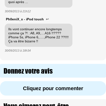
quoi après ...
30/09/2013 à
21h12
Ph0eniX_x - iPod touch
↩
Ils vont continuer encore longtemps
comme ça ?! : A8, A9,....A16 !!????
iPhone 5s, iPhone 6,.....,iPhone 22 ??!!!!
Ça va être bizarre !!
30/09/2013 à
18h34
Donnez votre avis
Cliquez pour commenter