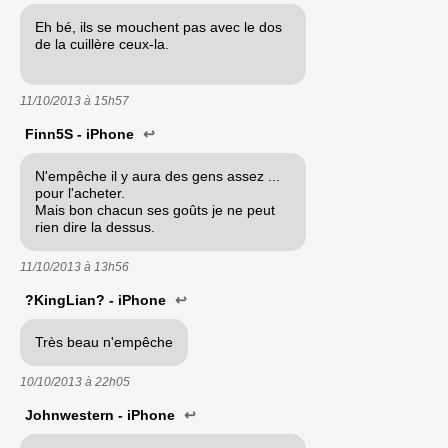
Eh bé, ils se mouchent pas avec le dos
de la cuillère ceux-la.
11/10/2013 à
15h57
Finn5S - iPhone
↩
N'empêche il y aura des gens assez ...
pour l'acheter.
Mais bon chacun ses goûts je ne peut
rien dire la dessus.
11/10/2013 à
13h56
?KingLian? - iPhone
↩
Très beau n'empêche
10/10/2013 à
22h05
Johnwestern - iPhone
↩