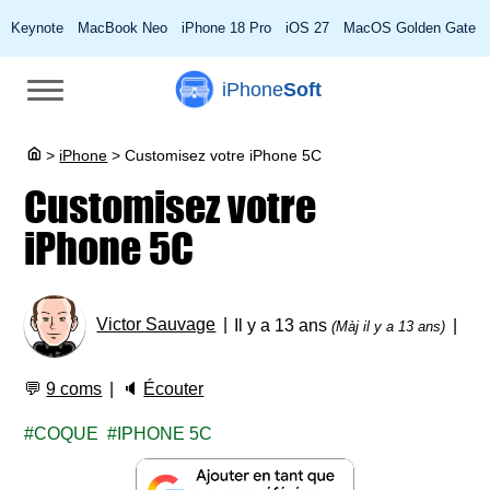
Keynote
MacBook Neo
iPhone 18 Pro
iOS 27
MacOS Golden Gate
iPhone
Soft
>
iPhone
>
Customisez votre iPhone 5C
Customisez votre
iPhone 5C
Victor Sauvage
Il y a 13 ans
(Màj il y a 13 ans)
💬
9 coms
🔈
Écouter
COQUE
IPHONE 5C