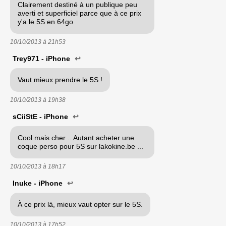
Clairement destiné à un publique peu
averti et superficiel parce que à ce prix
y'a le 5S en 64go
10/10/2013 à
21h53
Trey971 - iPhone
↩
Vaut mieux prendre le 5S !
10/10/2013 à
19h38
sCiiStE - iPhone
↩
Cool mais cher .. Autant acheter une
coque perso pour 5S sur lakokine.be ...
10/10/2013 à
18h17
Inuke - iPhone
↩
À ce prix là, mieux vaut opter sur le 5S.
10/10/2013 à
17h52