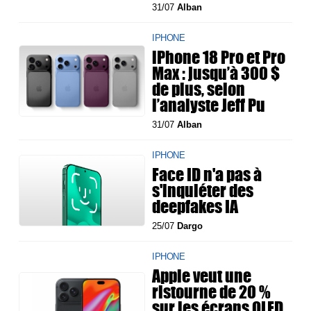
31/07
Alban
IPHONE
iPhone 18 Pro et Pro
Max : jusqu’à 300 $
de plus, selon
l’analyste Jeff Pu
31/07
Alban
IPHONE
Face ID n'a pas à
s'inquiéter des
deepfakes IA
25/07
Dargo
IPHONE
Apple veut une
ristourne de 20 %
sur les écrans OLED