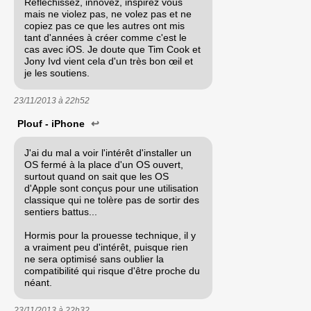
Réfléchissez, innovez, inspirez vous
mais ne violez pas, ne volez pas et ne
copiez pas ce que les autres ont mis
tant d'années à créer comme c'est le
cas avec iOS. Je doute que Tim Cook et
Jony Ivd vient cela d'un très bon œil et
je les soutiens.
23/11/2013 à
22h52
Plouf - iPhone
↩
J'ai du mal a voir l'intérêt d'installer un
OS fermé à la place d'un OS ouvert,
surtout quand on sait que les OS
d'Apple sont conçus pour une utilisation
classique qui ne tolère pas de sortir des
sentiers battus...
Hormis pour la prouesse technique, il y
a vraiment peu d'intérêt, puisque rien
ne sera optimisé sans oublier la
compatibilité qui risque d'être proche du
néant.
23/11/2013 à
22h32