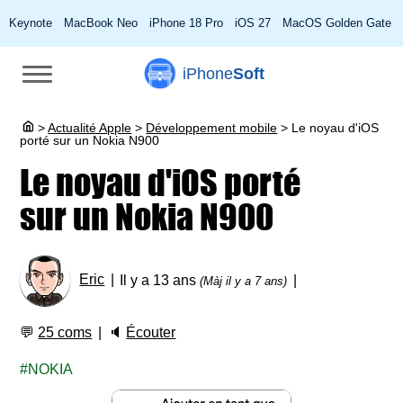
Keynote
MacBook Neo
iPhone 18 Pro
iOS 27
MacOS Golden Gate
iPhone
Soft
>
Actualité Apple
>
Développement mobile
>
Le noyau d'iOS
porté sur un Nokia N900
Le noyau d'iOS porté
sur un Nokia N900
Eric
Il y a 13 ans
(Màj il y a 7 ans)
💬
25 coms
🔈
Écouter
NOKIA