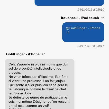
24/11/2013 à
05h10
itouchack - iPod touch
↩
@GoldFinger - iPhone
+1
23/11/2013 à
23h17
GoldFinger - iPhone
↩
Cela s'appelle ni plus ni moins que du
vol de propriété intellectuelle et de
brevets.
Ne vous faîtes pas d'illusions, là même
si v´est une prouesse il on fait joujou.
Qu'il tente d'aller plus loin et ce sera le
feu atomique comme le disait ce chef
feu Steve Jobs.
Je déteste ce genre de pratique car je
suis moi même Désigner et l'on ressent
un tel acte comme un viol!