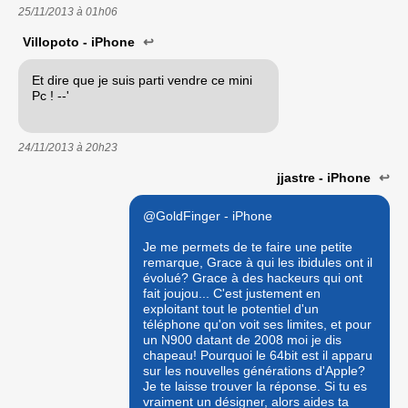
25/11/2013 à
01h06
Villopoto - iPhone
↩
Et dire que je suis parti vendre ce mini
Pc ! --'
24/11/2013 à
20h23
jjastre - iPhone
↩
@GoldFinger - iPhone
Je me permets de te faire une petite
remarque, Grace à qui les ibidules ont il
évolué? Grace à des hackeurs qui ont
fait joujou... C'est justement en
exploitant tout le potentiel d'un
téléphone qu'on voit ses limites, et pour
un N900 datant de 2008 moi je dis
chapeau! Pourquoi le 64bit est il apparu
sur les nouvelles générations d'Apple?
Je te laisse trouver la réponse. Si tu es
vraiment un désigner, alors aides ta