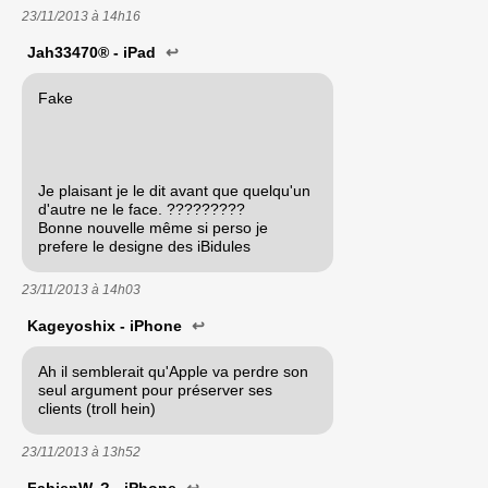
23/11/2013 à
14h16
Jah33470® - iPad
↩
Fake
Je plaisant je le dit avant que quelqu'un
d'autre ne le face. ?????????
Bonne nouvelle même si perso je
prefere le designe des iBidules
23/11/2013 à
14h03
Kageyoshix - iPhone
↩
Ah il semblerait qu'Apple va perdre son
seul argument pour préserver ses
clients (troll hein)
23/11/2013 à
13h52