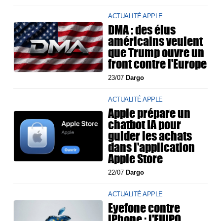
ACTUALITÉ APPLE
DMA : des élus
américains veulent
que Trump ouvre un
front contre l'Europe
23/07
Dargo
ACTUALITÉ APPLE
Apple prépare un
chatbot IA pour
guider les achats
dans l'application
Apple Store
22/07
Dargo
ACTUALITÉ APPLE
Eyefone contre
iPhone : l'EUIPO