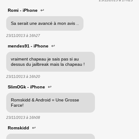
23/11/2013 à
17h23
Romi - iPhone
↩
Sa serait une avancé à mon avis ..
23/11/2013 à
16h27
mendes91 - iPhone
↩
vraiment chapeau je sais pas si au
dessus du jailbreak mais la chapeau !
23/11/2013 à
16h20
SlimOGk - iPhone
↩
Romskidd & Android = Une Grosse
Farce!
23/11/2013 à
16h08
Romskidd
↩