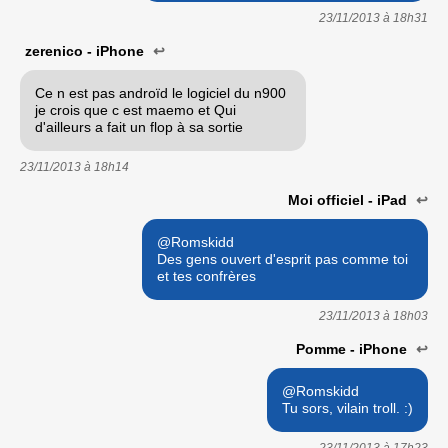
23/11/2013 à
18h31
zerenico - iPhone
↩
Ce n est pas androïd le logiciel du n900
je crois que c est maemo et Qui
d'ailleurs a fait un flop à sa sortie
23/11/2013 à
18h14
Moi officiel - iPad
↩
@Romskidd
Des gens ouvert d'esprit pas comme toi
et tes confrères
23/11/2013 à
18h03
Pomme - iPhone
↩
@Romskidd
Tu sors, vilain troll. :)