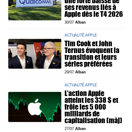
une forte baisse de
ses revenus liés à
Apple dès le T4 2026
30/07
Alban
ACTUALITÉ APPLE
Tim Cook et John
Ternus évoquent la
transition et leurs
séries préférées
29/07
Alban
ACTUALITÉ APPLE
L’action Apple
atteint les 338 $ et
frôle les 5 000
milliards de
capitalisation (màj)
27/07
Alban