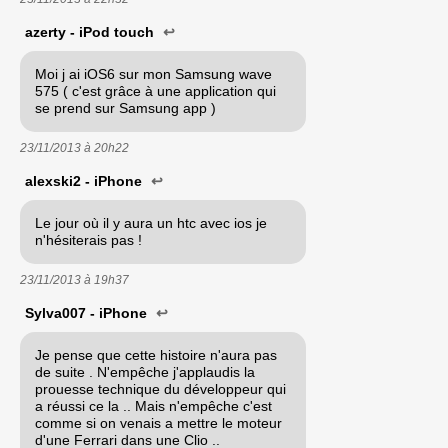
azerty - iPod touch
↩
Moi j ai iOS6 sur mon Samsung wave
575 ( c'est grâce à une application qui
se prend sur Samsung app )
23/11/2013 à
20h22
alexski2 - iPhone
↩
Le jour où il y aura un htc avec ios je
n'hésiterais pas !
23/11/2013 à
19h37
Sylva007 - iPhone
↩
Je pense que cette histoire n'aura pas
de suite . N'empêche j'applaudis la
prouesse technique du développeur qui
a réussi ce la .. Mais n'empêche c'est
comme si on venais a mettre le moteur
d'une Ferrari dans une Clio ..