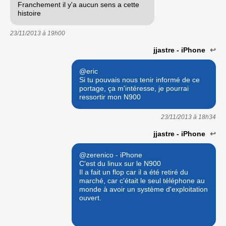
Franchement il y'a aucun sens a cette
histoire
23/11/2013 à
19h00
jjastre - iPhone
↩
@eric
Si tu pouvais nous tenir informé de ce
portage, ça m'intéresse, je pourrai
ressortir mon N900
23/11/2013 à
18h34
jjastre - iPhone
↩
@zerenico - iPhone
C'est du linux sur le N900
Il a fait un flop car il a été retiré du
marché, car c'était le seul téléphone au
monde à avoir un système d'exploitation
ouvert.