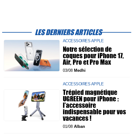
LES DERNIERS ARTICLES
ACCESSOIRES APPLE
Notre sélection de
coques pour iPhone 17,
Air, Pro et Pro Max
03/08
Medhi
ACCESSOIRES APPLE
Trépied magnétique
UGREEN pour iPhone :
l’accessoire
indispensable pour vos
vacances !
01/08
Alban