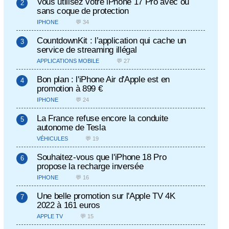
Vous utilisez votre iPhone 17 Pro avec ou
sans coque de protection
IPHONE
💬 34
CountdownKit : l’application qui cache un
service de streaming illégal
APPLICATIONS MOBILE
💬 27
Bon plan : l'iPhone Air d'Apple est en
promotion à 899 €
IPHONE
💬 24
La France refuse encore la conduite
autonome de Tesla
VÉHICULES
💬 19
Souhaitez-vous que l'iPhone 18 Pro
propose la recharge inversée
IPHONE
💬 16
Une belle promotion sur l'Apple TV 4K
2022 à 161 euros
APPLE TV
💬 15