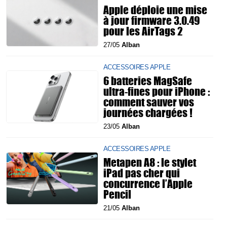
Apple déploie une mise
à jour firmware 3.0.49
pour les AirTags 2
27/05
Alban
ACCESSOIRES APPLE
6 batteries MagSafe
ultra-fines pour iPhone :
comment sauver vos
journées chargées !
23/05
Alban
ACCESSOIRES APPLE
Metapen A8 : le stylet
iPad pas cher qui
concurrence l’Apple
Pencil
21/05
Alban