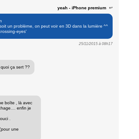
yeah - iPhone premium
↩
m
oit un problème, on peut voir en 3D dans la lumière ^^
crossing-eyes'
25/11/2015 à
08h17
 quoi ça sert ??
e boîte , là avec
hage.... enfin je
ouci .
 (pour une