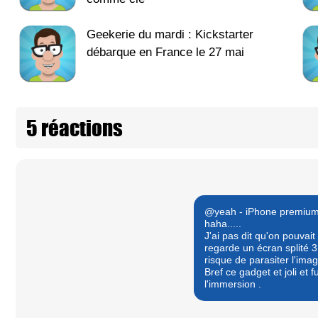
Geekerie du mardi : Kickstarter
débarque en France le 27 mai
5 réactions
@yeah - iPhone premiu
haha.....
J'ai pas dit qu'on pouvait
regarde un écran splité 3
risque de parasiter l'imag
Bref ce gadget et joli et
l'immersion .