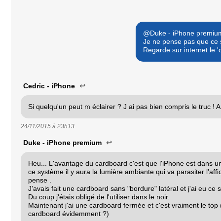
@Duke - iPhone premiu
Je ne pense pas que ce s
Regarde sur internet le '
Cedric - iPhone
↩
Si quelqu'un peut m éclairer ? J ai pas bien compris le truc ! A
24/11/2015 à
23h13
Duke - iPhone premium
↩
Heu... L'avantage du cardboard c'est que l'iPhone est dans un
ce système il y aura la lumière ambiante qui va parasiter l'affic
pense .
J'avais fait une cardboard sans "bordure" latéral et j'ai eu ce s
Du coup j'étais obligé de l'utiliser dans le noir.
Maintenant j'ai une cardboard fermée et c'est vraiment le top
cardboard évidemment ?)