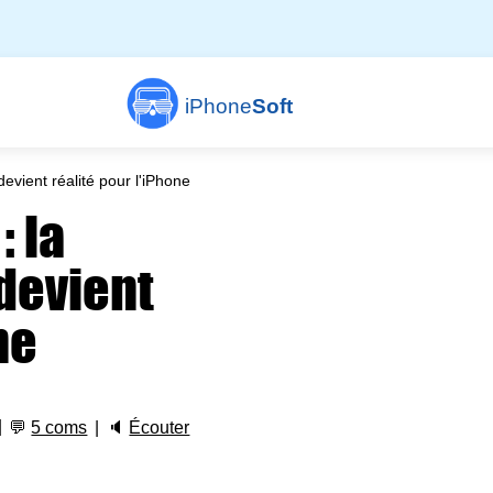
iPhone
Soft
vient réalité pour l'iPhone
: la
devient
ne
💬
5 coms
🔈
Écouter