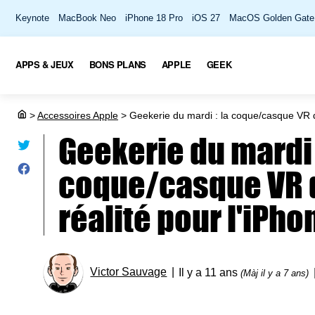
Keynote
MacBook Neo
iPhone 18 Pro
iOS 27
MacOS Golden Gate
APPS & JEUX
BONS PLANS
APPLE
GEEK
>
Accessoires Apple
>
Geekerie du mardi : la coque/casque VR de
Geekerie du mardi 
coque/casque VR 
réalité pour l'iPho
Victor Sauvage
Il y a 11 ans
(Màj il y a 7 ans)