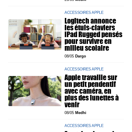
ACCESSOIRES APPLE
Logitech annonce
les étuis-claviers
iPad Rugged pensés
pour survivre en
milieu scolaire
08/05
Dargo
ACCESSOIRES APPLE
Apple travaille sur
un petit pendentif
avec caméra, en
plus des lunettes à
venir
08/05
Medhi
ACCESSOIRES APPLE