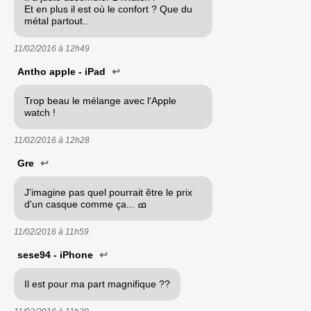
Et en plus il est où le confort ? Que du
métal partout..
11/02/2016 à
12h49
Antho apple - iPad
↩
Trop beau le mélange avec l'Apple
watch !
11/02/2016 à
12h28
Gre
↩
J'imagine pas quel pourrait être le prix
d'un casque comme ça... ߘ
11/02/2016 à
11h59
sese94 - iPhone
↩
Il est pour ma part magnifique ??