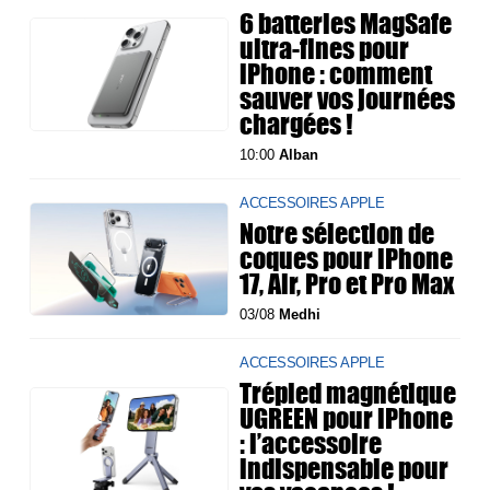
6 batteries MagSafe
ultra-fines pour
iPhone : comment
sauver vos journées
chargées !
10:00
Alban
ACCESSOIRES APPLE
Notre sélection de
coques pour iPhone
17, Air, Pro et Pro Max
03/08
Medhi
ACCESSOIRES APPLE
Trépied magnétique
UGREEN pour iPhone
: l’accessoire
indispensable pour