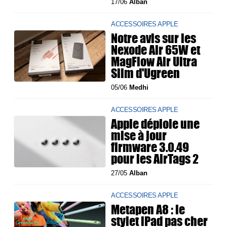
17/06
Alban
ACCESSOIRES APPLE
Notre avis sur les
Nexode Air 65W et
MagFlow Air Ultra
Slim d'Ugreen
05/06
Medhi
ACCESSOIRES APPLE
Apple déploie une
mise à jour
firmware 3.0.49
pour les AirTags 2
27/05
Alban
ACCESSOIRES APPLE
Metapen A8 : le
stylet iPad pas cher