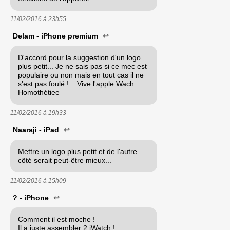
11/02/2016 à
23h55
Delam - iPhone premium
↩
D'accord pour la suggestion d'un logo
plus petit... Je ne sais pas si ce mec est
populaire ou non mais en tout cas il ne
s'est pas foulé !... Vive l'apple Wach
Homothétiee
11/02/2016 à
19h33
Naaraji - iPad
↩
Mettre un logo plus petit et de l'autre
côté serait peut-être mieux...
11/02/2016 à
15h09
? - iPhone
↩
Comment il est moche !
Il a juste assembler 2 iWatch !