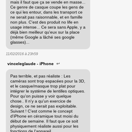
mais il faut que ça se vende en masse...
Ce genre de casque coupe les gens de
ce qui les entour, dans les transport ce
ne serait pas raisonnable, et en famille
non plus. C'est des produit no life en
usage intense... Ce sera sans Apple, y a
déjà bien meilleur qu'eux sur la place
(même Google a lâché ses google
glasses)...
11/02/2016 à
23h59
vinceleglaude - iPhone
↩
Pas terrible, et pas réaliste : Les
caméras sont trop espacées pour la 3D,
et le casque/masque trop plat pour
intégrer le système de lentilles optiques.
Pour qu'on puisse y voir quelque
chose.. Il n'y a qu'un exercice de
design, ce ne serait pas exploitable.
Suivant ! C'est comme le concept
d'iPhone en céramique tout moisi du
début de semaine. Il faut que ce soit
physiquement réaliste aussi pour les
fonctions de l'appareil.