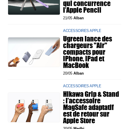
qui concurrence
l’Apple Pencil
21/05
Alban
ACCESSOIRES APPLE
Ugreen lance des
chargeurs "Air"
compacts pour
iPhone, iPad et
MacBook
20/05
Alban
ACCESSOIRES APPLE
Hikawa Grip & Stand
: l’accessoire
MagSafe adaptatif
est de retour sur
Apple Store
20/05
Medhi