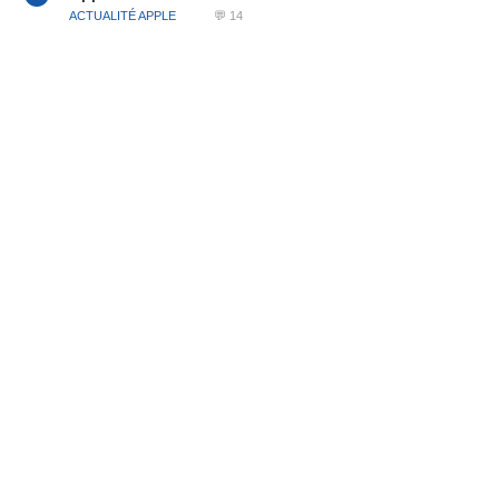
ACTUALITÉ APPLE
💬 14