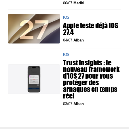
06/07
Medhi
IOS
Apple teste déjà iOS
27.4
04/07
Alban
IOS
Trust Insights : le
nouveau framework
d'iOS 27 pour vous
protéger des
arnaques en temps
réel
03/07
Alban