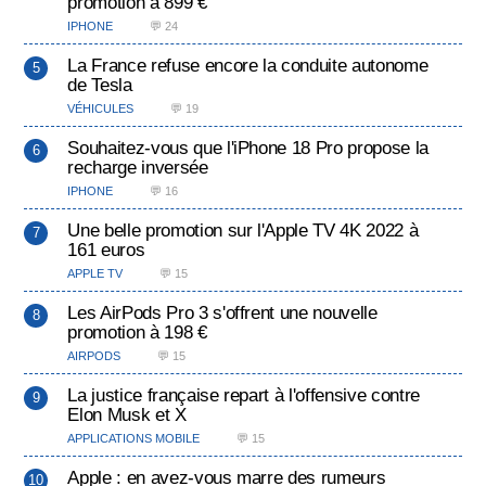
promotion à 899 €
IPHONE
💬 24
La France refuse encore la conduite autonome
de Tesla
VÉHICULES
💬 19
Souhaitez-vous que l'iPhone 18 Pro propose la
recharge inversée
IPHONE
💬 16
Une belle promotion sur l'Apple TV 4K 2022 à
161 euros
APPLE TV
💬 15
Les AirPods Pro 3 s'offrent une nouvelle
promotion à 198 €
AIRPODS
💬 15
La justice française repart à l'offensive contre
Elon Musk et X
APPLICATIONS MOBILE
💬 15
Apple : en avez-vous marre des rumeurs