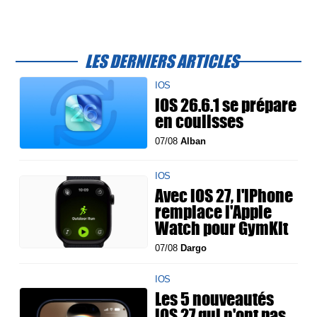
LES DERNIERS ARTICLES
IOS
iOS 26.6.1 se prépare
en coulisses
07/08
Alban
IOS
Avec iOS 27, l'iPhone
remplace l'Apple
Watch pour GymKit
07/08
Dargo
IOS
Les 5 nouveautés
iOS 27 qui n'ont pas