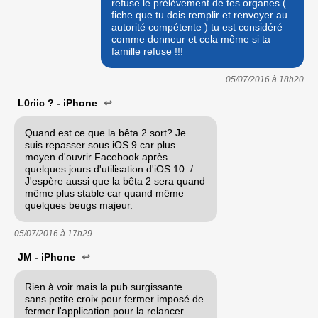
refuse le prélèvement de tes organes (
fiche que tu dois remplir et renvoyer au
autorité compétente ) tu est considéré
comme donneur et cela même si ta
famille refuse !!!
05/07/2016 à
18h20
L0riic ? - iPhone
↩
Quand est ce que la bêta 2 sort? Je
suis repasser sous iOS 9 car plus
moyen d'ouvrir Facebook après
quelques jours d'utilisation d'iOS 10 :/ .
J'espère aussi que la bêta 2 sera quand
même plus stable car quand même
quelques beugs majeur.
05/07/2016 à
17h29
JM - iPhone
↩
Rien à voir mais la pub surgissante
sans petite croix pour fermer imposé de
fermer l'application pour la relancer....