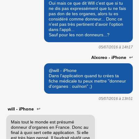
Oui mais ce que dit Will c'est que si tu
ne dis pas expressément que tu ne fais
pas don de tes organes, alors tu es
considéré comme donneur... Donc ce
n'est pas très pertinent d'avoir l'option
dans l'appli...
Sauf pour les non donneurs...?
05/07/2016 à
14h17
Alxcreo - iPhone
↩
@will - iPhone
Dans l'application quand tu crées ta
fiche médicale tu peux mettre "donneur
d'organes : oui/non" ;)
05/07/2016 à
13h51
will - iPhone
↩
Mais tout le monde est présumé
donneur d'organes en France. Donc au
final à quoi sert cette application. Si elle
est très bien pensé. Il faudrait plutôt une