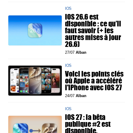
IOS
iOS 26.6 est
disponible : ce qu’il
faut savoir (+ les
autres mises à jour
26.6)
27/07
Alban
IOS
Voici les points clés
où Apple a accéléré
l'iPhone avec iOS 27
24/07
Alban
IOS
iOS 27 : la bêta
publique #2 est
disponible,