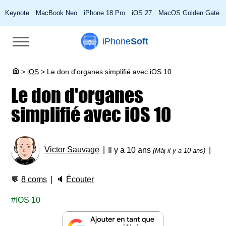
Keynote
MacBook Neo
iPhone 18 Pro
iOS 27
MacOS Golden Gate
iPhone
Soft
>
iOS
>
Le don d'organes simplifié avec iOS 10
Le don d'organes
simplifié avec iOS 10
Victor Sauvage
Il y a 10 ans
(Màj il y a 10 ans)
💬
8 coms
🔈
Écouter
IOS 10