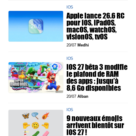
IOS
Apple lance 26.6 RC
pour iOS, iPadOS,
macOS, watchOS,
visionOS, tvOS
20/07
Medhi
IOS
iOS 27 bêta 3 modifie
le plafond de RAM
des apps : jusqu’à
8,6 Go disponibles
20/07
Alban
IOS
9 nouveaux émojis
arrivent bientôt sur
iOS 27 !