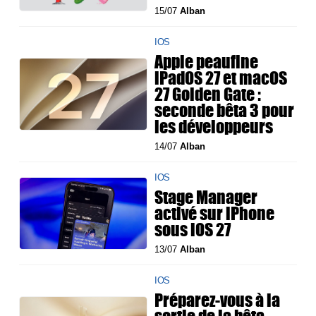
15/07
Alban
IOS
Apple peaufine
iPadOS 27 et macOS
27 Golden Gate :
seconde bêta 3 pour
les développeurs
14/07
Alban
IOS
Stage Manager
activé sur iPhone
sous iOS 27
13/07
Alban
IOS
Préparez-vous à la