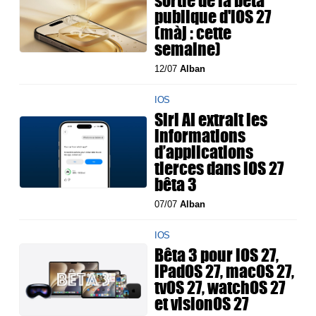
sortie de la bêta
publique d'iOS 27
(màj : cette
semaine)
12/07
Alban
IOS
Siri AI extrait les
informations
d’applications
tierces dans iOS 27
bêta 3
07/07
Alban
IOS
Bêta 3 pour iOS 27,
iPadOS 27, macOS 27,
tvOS 27, watchOS 27
et visionOS 27