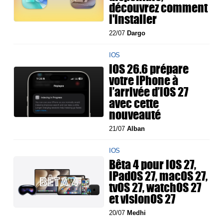
découvrez comment
l'installer
22/07
Dargo
IOS
iOS 26.6 prépare
votre iPhone à
l’arrivée d’iOS 27
avec cette
nouveauté
21/07
Alban
IOS
Bêta 4 pour iOS 27,
iPadOS 27, macOS 27,
tvOS 27, watchOS 27
et visionOS 27
20/07
Medhi