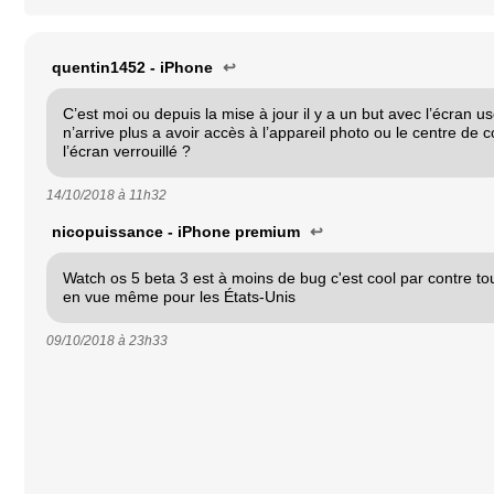
quentin1452 - iPhone
↩
C’est moi ou depuis la mise à jour il y a un but avec l’écran us
n’arrive plus a avoir accès à l’appareil photo ou le centre de 
l’écran verrouillé ?
14/10/2018 à
11h32
nicopuissance - iPhone premium
↩
Watch os 5 beta 3 est à moins de bug c'est cool par contre t
en vue même pour les États-Unis
09/10/2018 à
23h33