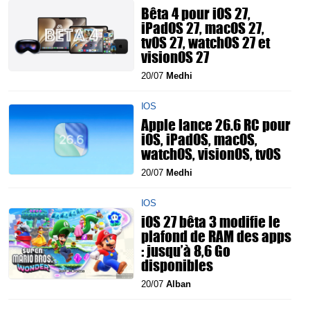
Bêta 4 pour iOS 27,
iPadOS 27, macOS 27,
tvOS 27, watchOS 27 et
visionOS 27
20/07
Medhi
IOS
Apple lance 26.6 RC pour
iOS, iPadOS, macOS,
watchOS, visionOS, tvOS
20/07
Medhi
IOS
iOS 27 bêta 3 modifie le
plafond de RAM des apps
: jusqu’à 8,6 Go
disponibles
20/07
Alban