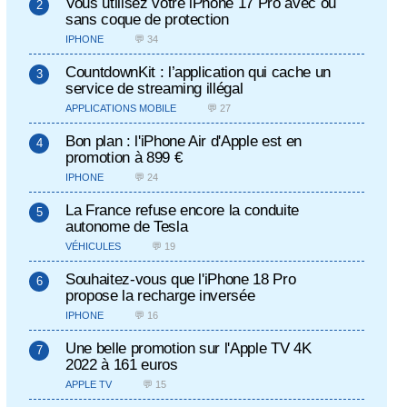
Vous utilisez votre iPhone 17 Pro avec ou
sans coque de protection
IPHONE
💬 34
CountdownKit : l’application qui cache un
service de streaming illégal
APPLICATIONS MOBILE
💬 27
Bon plan : l'iPhone Air d'Apple est en
promotion à 899 €
IPHONE
💬 24
La France refuse encore la conduite
autonome de Tesla
VÉHICULES
💬 19
Souhaitez-vous que l'iPhone 18 Pro
propose la recharge inversée
IPHONE
💬 16
Une belle promotion sur l'Apple TV 4K
2022 à 161 euros
APPLE TV
💬 15