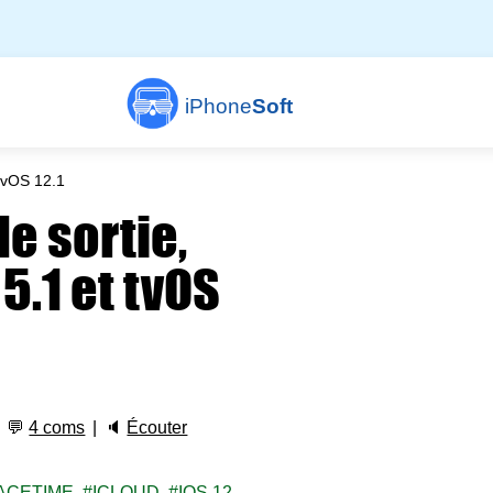
iPhone
Soft
 tvOS 12.1
de sortie,
5.1 et tvOS
💬
4 coms
🔈
Écouter
ACETIME
ICLOUD
IOS 12