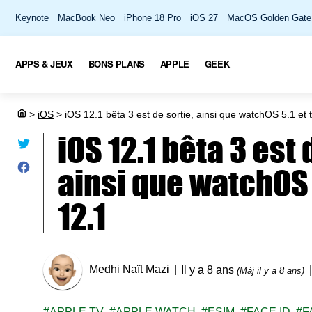
Keynote
MacBook Neo
iPhone 18 Pro
iOS 27
MacOS Golden Gate
APPS & JEUX
BONS PLANS
APPLE
GEEK
>
iOS
>
iOS 12.1 bêta 3 est de sortie, ainsi que watchOS 5.1 et
iOS 12.1 bêta 3 est 
ainsi que watchOS 
12.1
Medhi Naït Mazi
Il y a 8 ans
(Màj il y a 8 ans)
APPLE TV
APPLE WATCH
ESIM
FACE ID
F