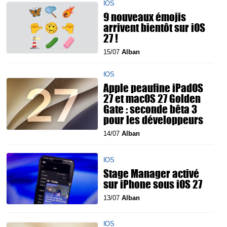
IOS
9 nouveaux émojis
arrivent bientôt sur iOS
27 !
15/07
Alban
IOS
Apple peaufine iPadOS
27 et macOS 27 Golden
Gate : seconde bêta 3
pour les développeurs
14/07
Alban
IOS
Stage Manager activé
sur iPhone sous iOS 27
13/07
Alban
IOS