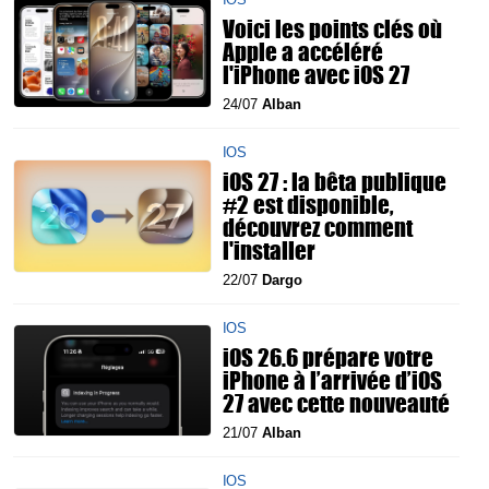
Voici les points clés où
Apple a accéléré
l'iPhone avec iOS 27
24/07
Alban
IOS
iOS 27 : la bêta publique
#2 est disponible,
découvrez comment
l'installer
22/07
Dargo
IOS
iOS 26.6 prépare votre
iPhone à l’arrivée d’iOS
27 avec cette nouveauté
21/07
Alban
IOS