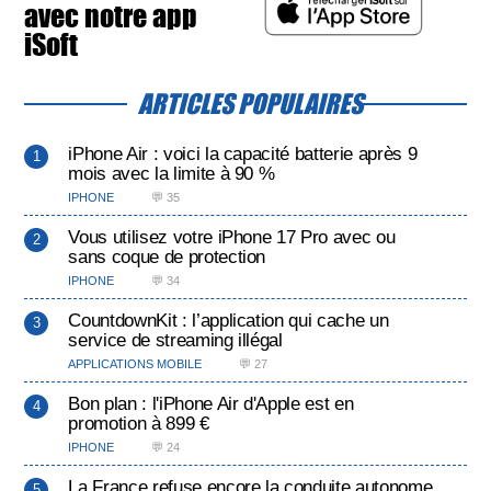
avec notre app
iSoft
ARTICLES POPULAIRES
iPhone Air : voici la capacité batterie après 9
mois avec la limite à 90 %
IPHONE
💬 35
Vous utilisez votre iPhone 17 Pro avec ou
sans coque de protection
IPHONE
💬 34
CountdownKit : l’application qui cache un
service de streaming illégal
APPLICATIONS MOBILE
💬 27
Bon plan : l'iPhone Air d'Apple est en
promotion à 899 €
IPHONE
💬 24
La France refuse encore la conduite autonome