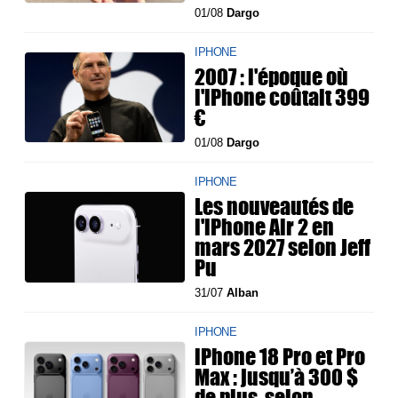
01/08
Dargo
IPHONE
2007 : l'époque où
l'iPhone coûtait 399
€
01/08
Dargo
IPHONE
Les nouveautés de
l'iPhone Air 2 en
mars 2027 selon Jeff
Pu
31/07
Alban
IPHONE
iPhone 18 Pro et Pro
Max : jusqu’à 300 $
de plus, selon