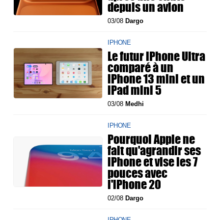
depuis un avion
03/08
Dargo
IPHONE
Le futur iPhone Ultra
comparé à un
iPhone 13 mini et un
iPad mini 5
03/08
Medhi
IPHONE
Pourquoi Apple ne
fait qu'agrandir ses
iPhone et vise les 7
pouces avec
l'iPhone 20
02/08
Dargo
IPHONE