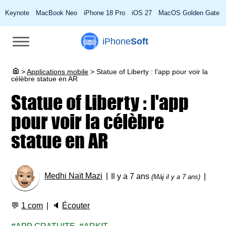
Keynote
MacBook Neo
iPhone 18 Pro
iOS 27
MacOS Golden Gate
iPhone
Soft
>
Applications mobile
>
Statue of Liberty : l'app pour voir la
célèbre statue en AR
Statue of Liberty : l'app
pour voir la célèbre
statue en AR
Medhi Naït Mazi
Il y a 7 ans
(Màj il y a 7 ans)
💬
1 com
🔈
Écouter