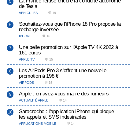
La France refuse encore la conduite autonome
de Tesla
VÉHICULES
💬 19
Souhaitez-vous que l'iPhone 18 Pro propose la
recharge inversée
IPHONE
💬 16
Une belle promotion sur l'Apple TV 4K 2022 à
161 euros
APPLE TV
💬 15
Les AirPods Pro 3 s'offrent une nouvelle
promotion à 198 €
AIRPODS
💬 15
Apple : en avez-vous marre des rumeurs
ACTUALITÉ APPLE
💬 14
Saracroche : l'application iPhone qui bloque
les appels et SMS indésirables
APPLICATIONS MOBILE
💬 14