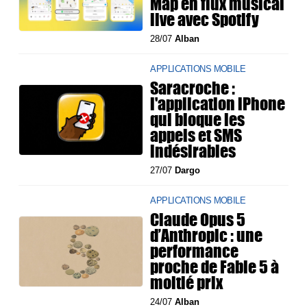
Map en flux musical
live avec Spotify
28/07
Alban
APPLICATIONS MOBILE
Saracroche :
l'application iPhone
qui bloque les
appels et SMS
indésirables
27/07
Dargo
APPLICATIONS MOBILE
Claude Opus 5
d’Anthropic : une
performance
proche de Fable 5 à
moitié prix
24/07
Alban