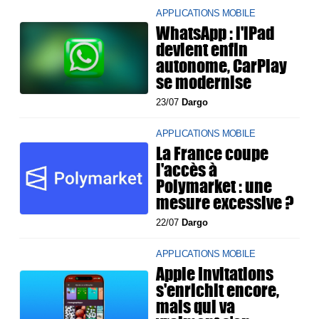
APPLICATIONS MOBILE
WhatsApp : l'iPad
devient enfin
autonome, CarPlay
se modernise
23/07
Dargo
APPLICATIONS MOBILE
La France coupe
l'accès à
Polymarket : une
mesure excessive ?
22/07
Dargo
APPLICATIONS MOBILE
Apple Invitations
s'enrichit encore,
mais qui va