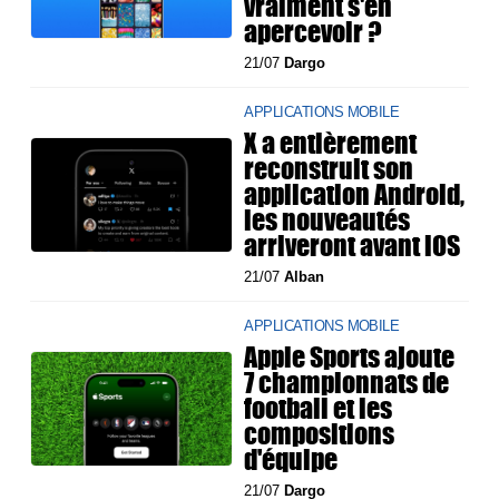
vraiment s'en
apercevoir ?
21/07
Dargo
APPLICATIONS MOBILE
X a entièrement
reconstruit son
application Android,
les nouveautés
arriveront avant iOS
21/07
Alban
APPLICATIONS MOBILE
Apple Sports ajoute
7 championnats de
football et les
compositions
d'équipe
21/07
Dargo