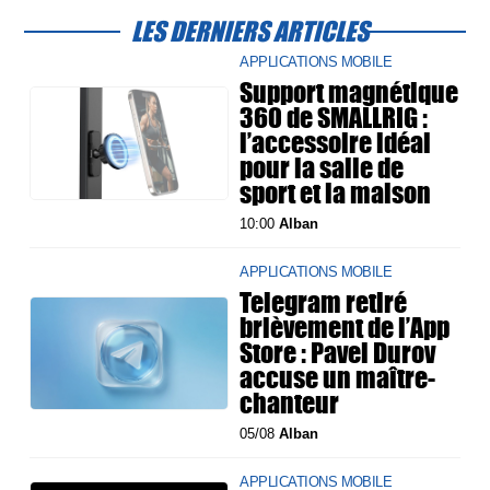
LES DERNIERS ARTICLES
APPLICATIONS MOBILE
Support magnétique
360 de SMALLRIG :
l’accessoire idéal
pour la salle de
sport et la maison
10:00
Alban
APPLICATIONS MOBILE
Telegram retiré
brièvement de l’App
Store : Pavel Durov
accuse un maître-
chanteur
05/08
Alban
APPLICATIONS MOBILE