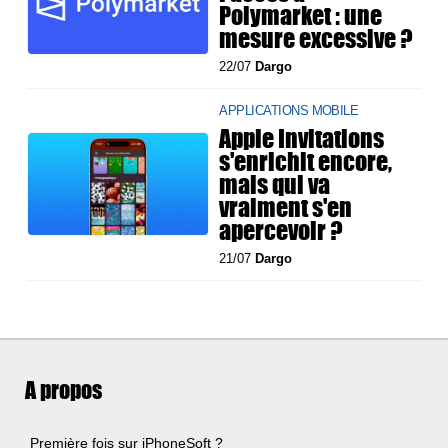
Polymarket : une
mesure excessive ?
22/07
Dargo
APPLICATIONS MOBILE
Apple Invitations
s'enrichit encore,
mais qui va
vraiment s'en
apercevoir ?
21/07
Dargo
A propos
Première fois sur iPhoneSoft ?