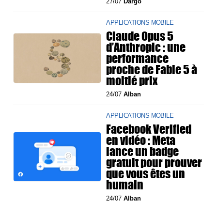
27/07
Dargo
APPLICATIONS MOBILE
Claude Opus 5
d’Anthropic : une
performance
proche de Fable 5 à
moitié prix
24/07
Alban
APPLICATIONS MOBILE
Facebook Verified
en vidéo : Meta
lance un badge
gratuit pour prouver
que vous êtes un
humain
24/07
Alban