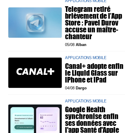
APPLICATIONS MOBILE
Telegram retiré
brièvement de l’App
Store : Pavel Durov
accuse un maître-
chanteur
05/08
Alban
APPLICATIONS MOBILE
Canal+ adopte enfin
le Liquid Glass sur
iPhone et iPad
04/08
Dargo
APPLICATIONS MOBILE
Google Health
synchronise enfin
ses données avec
l'app Santé d'Apple