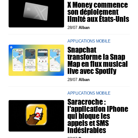
X Money commence
son déploiement
limité aux États-Unis
28/07
Alban
APPLICATIONS MOBILE
Snapchat
transforme la Snap
Map en flux musical
live avec Spotify
28/07
Alban
APPLICATIONS MOBILE
Saracroche :
l'application iPhone
qui bloque les
appels et SMS
indésirables