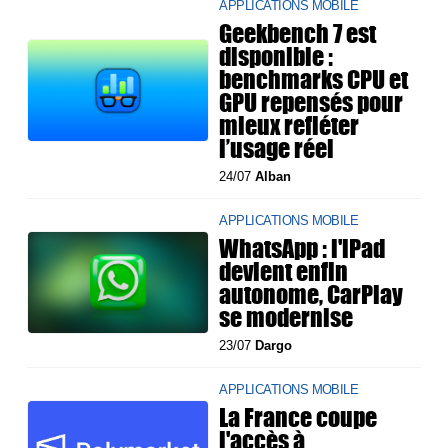
APPLICATIONS MOBILE
Geekbench 7 est
disponible :
benchmarks CPU et
GPU repensés pour
mieux refléter
l’usage réel
24/07
Alban
APPLICATIONS MOBILE
WhatsApp : l'iPad
devient enfin
autonome, CarPlay
se modernise
23/07
Dargo
APPLICATIONS MOBILE
La France coupe
l'accès à