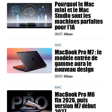
Pourquoi le Mac
mini et le Mac
Studio sont les
machines parfaites
pour l’IA
06/07
Alban
MAC
MacBook Pro M7 : le
modèle entrée de
gamme aura le
nouveau design
05/07
Alban
MAC
MacBook Pro M6
fin 2026, puis
version M7 début
2027