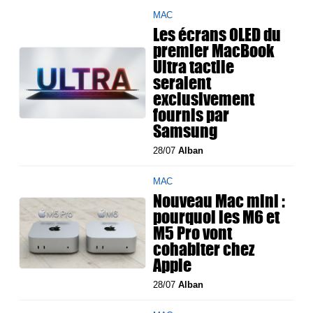
MAC
Les écrans OLED du
premier MacBook
Ultra tactile
seraient
exclusivement
fournis par
Samsung
28/07
Alban
MAC
Nouveau Mac mini :
pourquoi les M6 et
M5 Pro vont
cohabiter chez
Apple
28/07
Alban