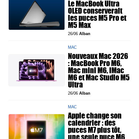
Le MacBook Ultra
OLED conserverait
les puces M5 Pro et
M5 Max
26/06
Alban
MAC
Nouveaux Mac 2026
: MacBook Pro M6,
Mac mini M6, iMac
M6 et Mac Studio M5
Ultra
26/06
Alban
MAC
Apple change son
calendrier : des
puces M7 plus tôt,
une seule puce M6