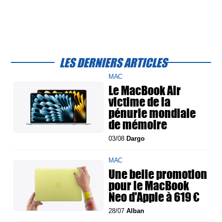
LES DERNIERS ARTICLES
MAC
Le MacBook Air
victime de la
pénurie mondiale
de mémoire
03/08
Dargo
MAC
Une belle promotion
pour le MacBook
Neo d'Apple à 619 €
28/07
Alban