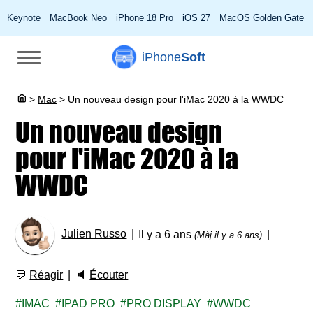
Keynote
MacBook Neo
iPhone 18 Pro
iOS 27
MacOS Golden Gate
iPhone
Soft
>
Mac
>
Un nouveau design pour l'iMac 2020 à la WWDC
Un nouveau design
pour l'iMac 2020 à la
WWDC
Julien Russo
Il y a 6 ans
(Màj il y a 6 ans)
💬
Réagir
🔈
Écouter
IMAC
IPAD PRO
PRO DISPLAY
WWDC