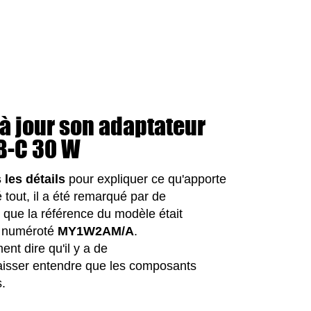
à jour son adaptateur
B-C 30 W
 les détails
pour expliquer ce qu'apporte
tout, il a été remarqué par de
que la référence du modèle était
t numéroté
MY1W2AM/A
.
t dire qu'il y a de
 laisser entendre que les composants
s.