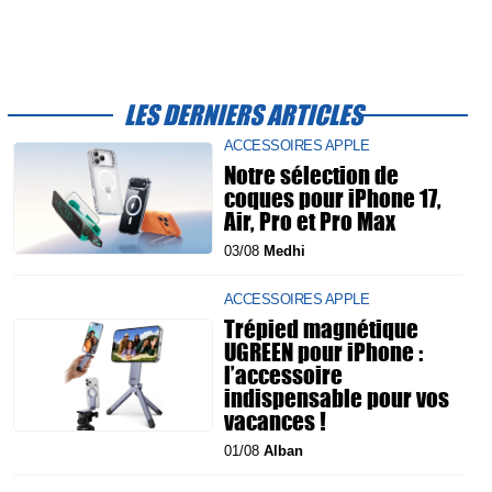
LES DERNIERS ARTICLES
ACCESSOIRES APPLE
Notre sélection de
coques pour iPhone 17,
Air, Pro et Pro Max
03/08
Medhi
ACCESSOIRES APPLE
Trépied magnétique
UGREEN pour iPhone :
l’accessoire
indispensable pour vos
vacances !
01/08
Alban