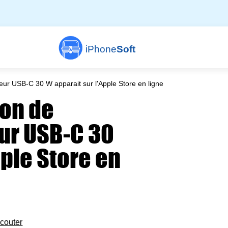
iPhone
Soft
eur USB-C 30 W apparait sur l'Apple Store en ligne
ion de
eur USB-C 30
pple Store en
couter