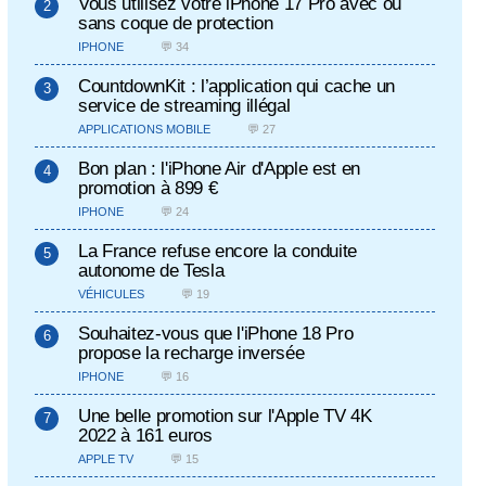
Vous utilisez votre iPhone 17 Pro avec ou
sans coque de protection
IPHONE
💬 34
CountdownKit : l’application qui cache un
service de streaming illégal
APPLICATIONS MOBILE
💬 27
Bon plan : l'iPhone Air d'Apple est en
promotion à 899 €
IPHONE
💬 24
La France refuse encore la conduite
autonome de Tesla
VÉHICULES
💬 19
Souhaitez-vous que l'iPhone 18 Pro
propose la recharge inversée
IPHONE
💬 16
Une belle promotion sur l'Apple TV 4K
2022 à 161 euros
APPLE TV
💬 15