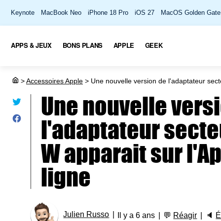
Keynote
MacBook Neo
iPhone 18 Pro
iOS 27
MacOS Golden Gate
APPS & JEUX
BONS PLANS
APPLE
GEEK
>
Accessoires Apple
>
Une nouvelle version de l'adaptateur sect
Une nouvelle vers
l'adaptateur sect
W apparait sur l'A
ligne
Julien Russo
Il y a 6 ans
💬
Réagir
🔈
É