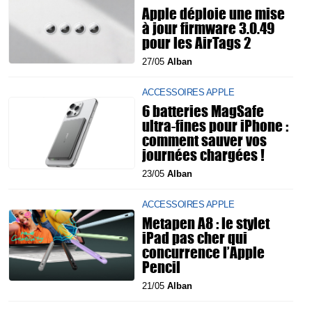
Apple déploie une mise
à jour firmware 3.0.49
pour les AirTags 2
27/05
Alban
ACCESSOIRES APPLE
6 batteries MagSafe
ultra-fines pour iPhone :
comment sauver vos
journées chargées !
23/05
Alban
ACCESSOIRES APPLE
Metapen A8 : le stylet
iPad pas cher qui
concurrence l’Apple
Pencil
21/05
Alban