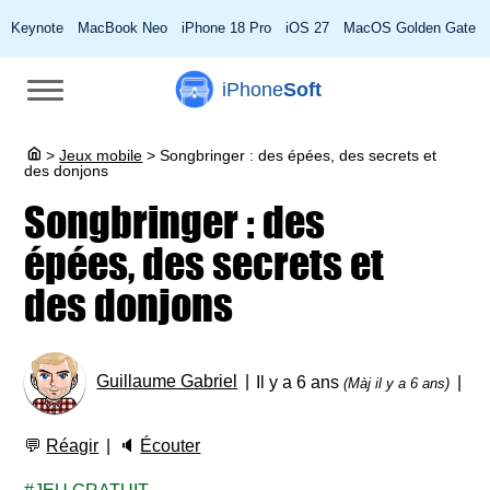
Keynote
MacBook Neo
iPhone 18 Pro
iOS 27
MacOS Golden Gate
iPhone
Soft
>
Jeux mobile
>
Songbringer : des épées, des secrets et
des donjons
Songbringer : des
épées, des secrets et
des donjons
Guillaume Gabriel
Il y a 6 ans
(Màj il y a 6 ans)
💬
Réagir
🔈
Écouter