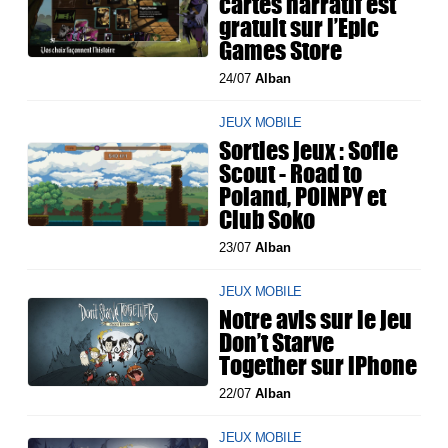
cartes narratif est
gratuit sur l’Epic
Games Store
24/07
Alban
JEUX MOBILE
Sorties jeux : Sofie
Scout - Road to
Poland, POINPY et
Club Soko
23/07
Alban
JEUX MOBILE
Notre avis sur le jeu
Don’t Starve
Together sur iPhone
22/07
Alban
JEUX MOBILE