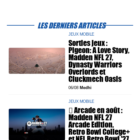
LES DERNIERS ARTICLES
JEUX MOBILE
Sorties jeux :
Pigeon: A Love Story,
Madden NFL 27,
Dynasty Warriors
Overlords et
Cluckmech Oasis
06/08
Medhi
JEUX MOBILE
 Arcade en août :
Madden NFL 27
Arcade Edition,
Retro Bowl College+
et NFL Retro Bowl '27