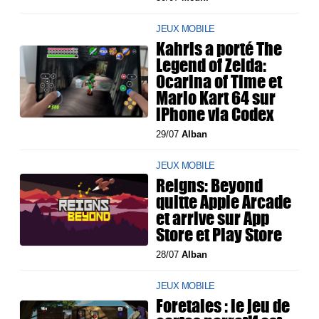
JEUX MOBILE
Kahris a porté The
Legend of Zelda:
Ocarina of Time et
Mario Kart 64 sur
iPhone via Codex
29/07
Alban
JEUX MOBILE
Reigns: Beyond
quitte Apple Arcade
et arrive sur App
Store et Play Store
28/07
Alban
JEUX MOBILE
Foretales : le jeu de