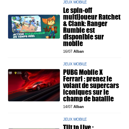
JEUX MOBILE
Le spin-off
multijoueur Ratchet
& Clank: Ranger
Rumble est
disponible sur
mobile
16/07
Alban
JEUX MOBILE
PUBG Mobile X
Ferrari : prenez le
volant de supercars
iconiques sur le
champ de bataille
14/07
Alban
JEUX MOBILE
Tilt to Live :