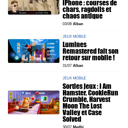
iPhone : courses de
chars, ragdolls et
chaos antique
03/08
Alban
JEUX MOBILE
Lumines
Remastered fait son
retour sur mobile !
31/07
Alban
JEUX MOBILE
Sorties jeux : I Am
Hamster, CookieRun
Crumble, Harvest
Moon The Lost
Valley et Case
Solved
30/07
Medhi