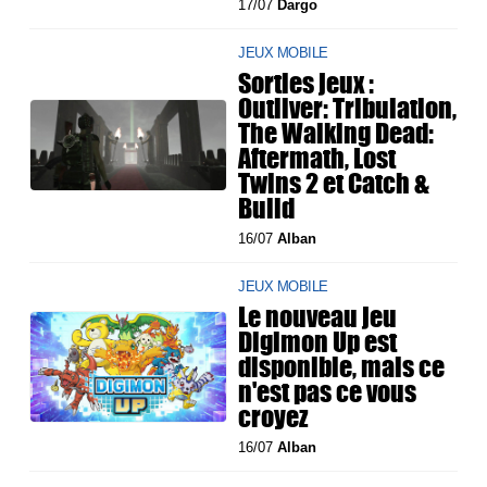
17/07
Dargo
JEUX MOBILE
Sorties jeux :
Outliver: Tribulation,
The Walking Dead:
Aftermath, Lost
Twins 2 et Catch &
Build
16/07
Alban
JEUX MOBILE
Le nouveau jeu
Digimon Up est
disponible, mais ce
n'est pas ce vous
croyez
16/07
Alban