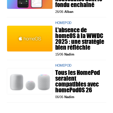
fondu enchaîné
26/06
Alban
HOMEPOD
L'absence de
homeOS à la WWDC
2025 : une stratégie
bien réfléchie
15/06
Nadim
HOMEPOD
Tous les HomePod
seraient
compatibles avec
homePodOS 26
06/06
Nadim