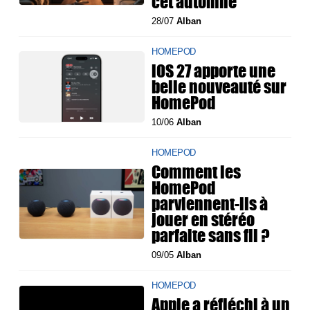
cet automne
28/07
Alban
HOMEPOD
iOS 27 apporte une
belle nouveauté sur
HomePod
10/06
Alban
HOMEPOD
Comment les
HomePod
parviennent-ils à
jouer en stéréo
parfaite sans fil ?
09/05
Alban
HOMEPOD
Apple a réfléchi à un