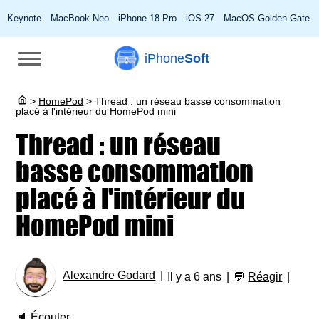
Keynote
MacBook Neo
iPhone 18 Pro
iOS 27
MacOS Golden Gate
iPhone
Soft
>
HomePod
>
Thread : un réseau basse consommation
placé à l'intérieur du HomePod mini
Thread : un réseau
basse consommation
placé à l'intérieur du
HomePod mini
Alexandre Godard
Il y a 6 ans
💬
Réagir
🔈
Écouter