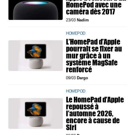
HomePod avec une
caméra dès 2017
23/03
Nadim
HOMEPOD
L’HomePad d’Apple
pourrait se fixer au
mur grâce à un
système MagSafe
renforcé
09/03
Dargo
HOMEPOD
Le HomePad d’Apple
repoussé à
l’automne 2026,
encore à cause de
Siri