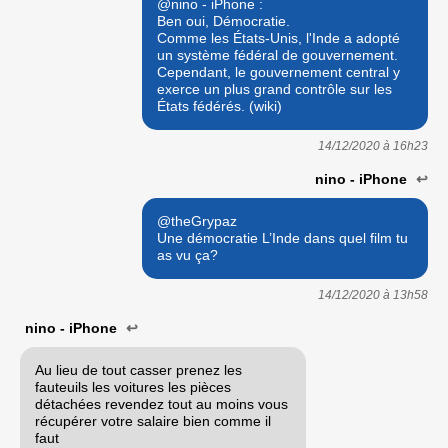
@nino - iPhone :
Ben oui, Démocratie.
Comme les États-Unis, l'Inde a adopté
un système fédéral de gouvernement.
Cependant, le gouvernement central y
exerce un plus grand contrôle sur les
États fédérés. (wiki)
14/12/2020 à
16h23
nino - iPhone
↩
@theGrypaz
Une démocratie L’Inde dans quel film tu
as vu ça?
14/12/2020 à
13h58
nino - iPhone
↩
Au lieu de tout casser prenez les
fauteuils les voitures les pièces
détachées revendez tout au moins vous
récupérer votre salaire bien comme il
faut