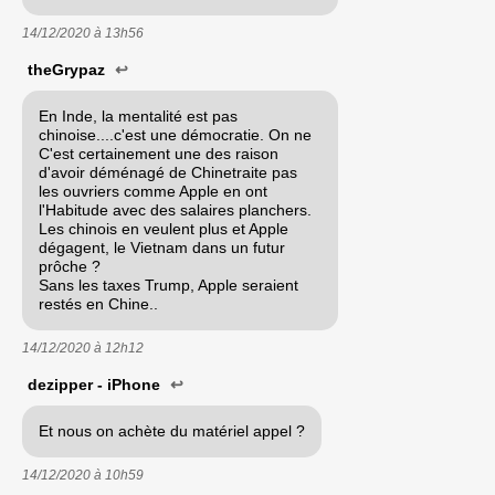
14/12/2020 à
13h56
theGrypaz
↩
En Inde, la mentalité est pas
chinoise....c'est une démocratie. On ne
C'est certainement une des raison
d'avoir déménagé de Chinetraite pas
les ouvriers comme Apple en ont
l'Habitude avec des salaires planchers.
Les chinois en veulent plus et Apple
dégagent, le Vietnam dans un futur
prôche ?
Sans les taxes Trump, Apple seraient
restés en Chine..
14/12/2020 à
12h12
dezipper - iPhone
↩
Et nous on achète du matériel appel ?
14/12/2020 à
10h59