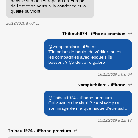
dans le sud de l'Europe ou en Europe
de l'est et on verra si la candence et la
qualité suivront.
28/12/2020 à
00h11
Thibault974 - iPhone premium
↩
@vampirehilare - iPhone
T’imagines le boulot de vérifier toutes
les compagnies avec lesquels ils
bossent ? Ça doit être galère ^^
16/12/2020 à
08h04
vampirehilare - iPhone
↩
@Thibault974 - iPhone premium
Oui c’est vrai mais si ? ne réagit pas
son image de marque risque d’être salit.
15/12/2020 à
12h17
Thibault974 - iPhone premium
↩