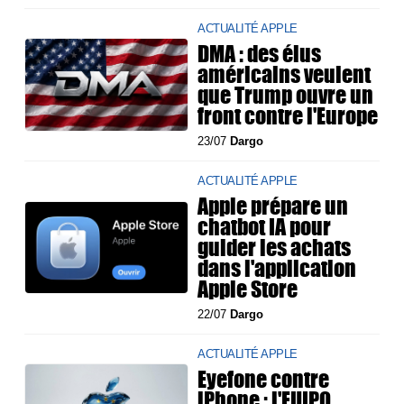
ACTUALITÉ APPLE
DMA : des élus
américains veulent
que Trump ouvre un
front contre l'Europe
23/07
Dargo
ACTUALITÉ APPLE
Apple prépare un
chatbot IA pour
guider les achats
dans l'application
Apple Store
22/07
Dargo
ACTUALITÉ APPLE
Eyefone contre
iPhone : l'EUIPO