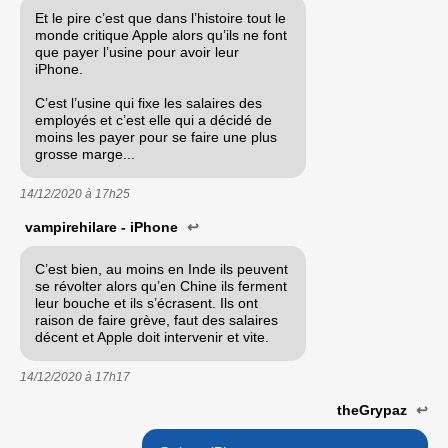
Et le pire c’est que dans l’histoire tout le
monde critique Apple alors qu’ils ne font
que payer l’usine pour avoir leur
iPhone.
C’est l’usine qui fixe les salaires des
employés et c’est elle qui a décidé de
moins les payer pour se faire une plus
grosse marge...
14/12/2020 à
17h25
vampirehilare - iPhone
↩
C’est bien, au moins en Inde ils peuvent
se révolter alors qu’en Chine ils ferment
leur bouche et ils s’écrasent. Ils ont
raison de faire grève, faut des salaires
décent et Apple doit intervenir et vite.
14/12/2020 à
17h17
theGrypaz
↩