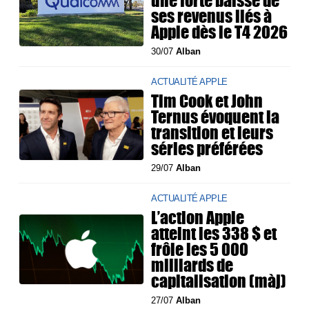
ses revenus liés à
Apple dès le T4 2026
30/07
Alban
ACTUALITÉ APPLE
Tim Cook et John
Ternus évoquent la
transition et leurs
séries préférées
29/07
Alban
ACTUALITÉ APPLE
L’action Apple
atteint les 338 $ et
frôle les 5 000
milliards de
capitalisation (màj)
27/07
Alban